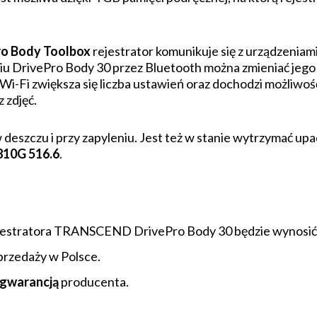
ro Body Toolbox
rejestrator komunikuje się z urządzeniam
iu DrivePro Body 30 przez Bluetooth można zmieniać jeg
Wi-Fi zwiększa się liczba ustawień oraz dochodzi możliwoś
 zdjęć.
eszczu i przy zapyleniu. Jest też w stanie wytrzymać upa
10G 516.6
.
ejestratora TRANSCEND DrivePro Body 30 będzie wynosić
sprzedaży w Polsce.
 gwarancją
producenta.