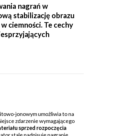
wania nagrań w
ową stabilizację obrazu
 w ciemności. Te cechy
iesprzyjających
itowo-jonowym umożliwia to na
o miejsce zdarzenie wymagającego
ateriału sprzed rozpoczęcia
rator stale nadpisuje nagranie,