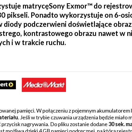
zystuje
matrycę
Sony Exmor™
do rejestro
80 pikseli. Ponadto wykorzystuje on
6-osi
 w
diody podczerwieni
doświetlające obraz
ostrego, kontrastowego obrazu nawet w n
h i w trakcie ruchu.
owanej pamięci. W połączeniu z pojemnym akumulatorem l
ateriału
. Jeśli w trybie czuwania urządzenia będzie miał
 przycisk nagrywania. Do pliku zostanie dodane
30 sek. m
est możliwa dzięki 4 GB pamięci podręcznej, na którą rejest