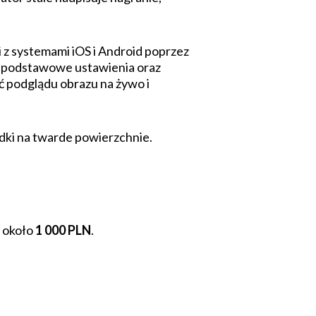
i z systemami iOS i Android poprzez
o podstawowe ustawienia oraz
ć podglądu obrazu na żywo i
dki na twarde powierzchnie.
 około
1 000 PLN
.