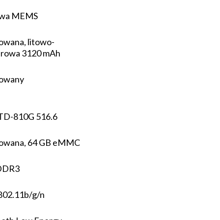
owa MEMS
wana, litowo-
erowa 3120 mAh
owany
TD-810G 516.6
wana, 64 GB eMMC
DDR3
802.11b/g/n