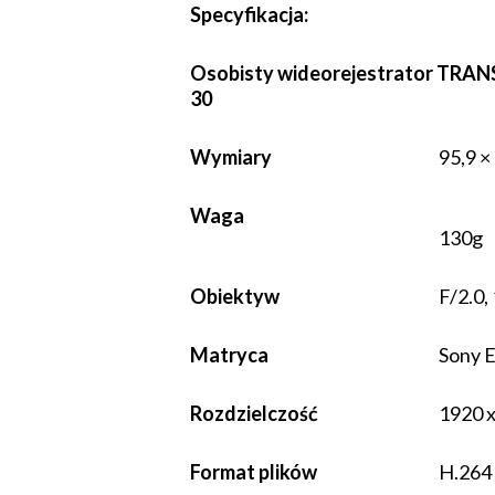
Specyfikacja:
Osobisty wideorejestrator TRA
30
Wymiary
95,9 ×
Waga
130g
Obiektyw
F/2.0,
Matryca
Sony 
Rozdzielczość
1920 
Format plików
H.26