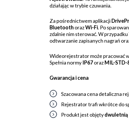
działając w trybie czuwania.
Za pośrednictwem aplikacji
DriveP
Bluetooth
oraz
Wi-Fi
. Po sparowan
zdalnie nim sterować. W przypadku 
odtwarzanie zapisanych nagrań oraz
Wideorejestrator może pracować w d
Spełnia normy
IP67
oraz
MIL-STD-8
Gwarancja i cena
Szacowana cena detaliczna r
Rejestrator trafi wkrótce do 
Produkt jest objęty
dwuletnią