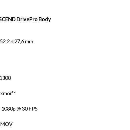
NSCEND DrivePro Body
 52,2 × 27,6 mm
 1300
Exmor™
x 1080p @ 30 FPS
4 MOV