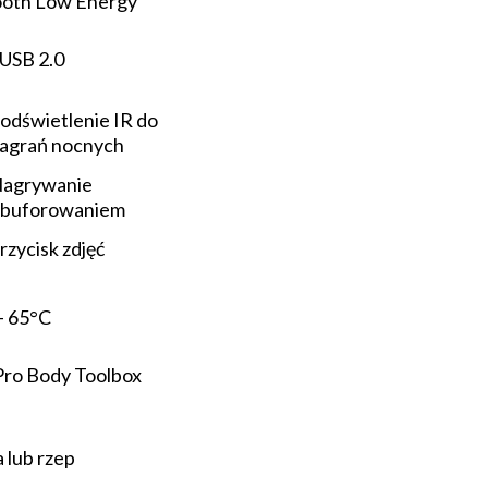
ooth Low Energy
USB 2.0
odświetlenie IR do
agrań nocnych
agrywanie
 buforowaniem
rzycisk zdjęć
- 65°C
Pro Body Toolbox
 lub rzep