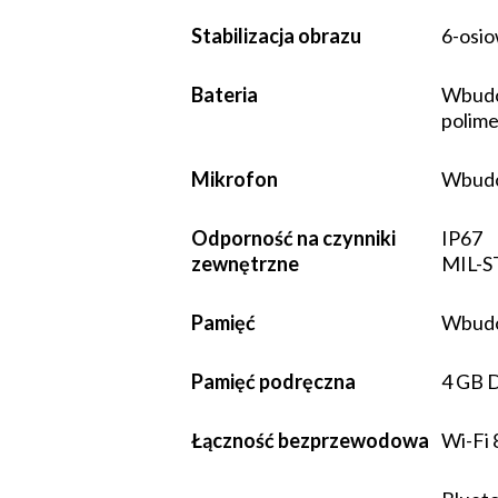
Stabilizacja obrazu
6-osi
Bateria
Wbudo
polim
Mikrofon
Wbud
Odporność na czynniki
IP67
zewnętrzne
MIL-S
Pamięć
Wbudo
Pamięć podręczna
4 GB 
Łączność bezprzewodowa
Wi-Fi 