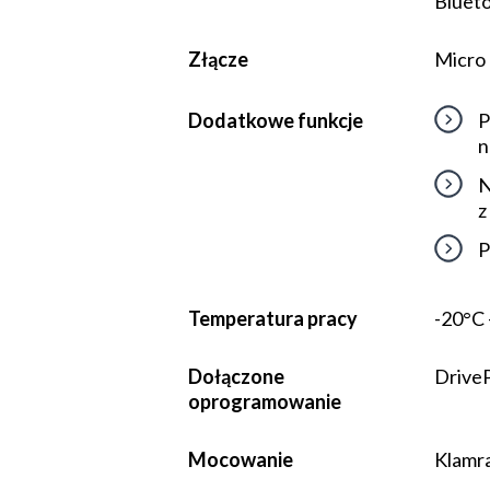
Bluet
Złącze
Micro 
Dodatkowe funkcje
P
n
N
z
P
Temperatura pracy
-20°C 
Dołączone
Drive
oprogramowanie
Mocowanie
Klamra