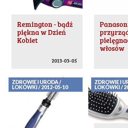
Remington - bądź
Panasoni
piękna w Dzień
przyrzą
Kobiet
pielęgnac
włosów
2013-03-05
ZDROWIE I URODA /
ZDROWIE I U
LOKÓWKI / 2012-05-10
LOKÓWKI / 2