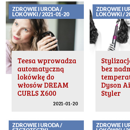
ZDROWIE I URODA /
ZDROWIE I U
LOKÓWKI / 2021-01-20
LOKÓWKI / 2
Teesa wprowadza
Stylizac
automatyczną
bez nad
lokówkę do
tempera
włosów DREAM
Dyson A
CURLS X600
Styler
2021-01-20
ZDROWIE I URODA /
ZDROWIE I U