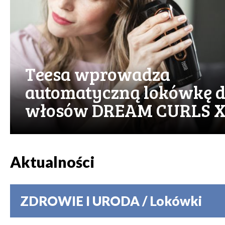
Teesa wprowadza
automatyczną lokówkę 
włosów DREAM CURLS 
Aktualności
ZDROWIE I URODA / Lokówki