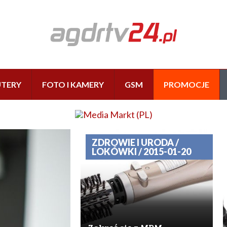
TERY
FOTO I KAMERY
GSM
PROMOCJE
ZDROWIE I URODA /
LOKÓWKI / 2015-01-20