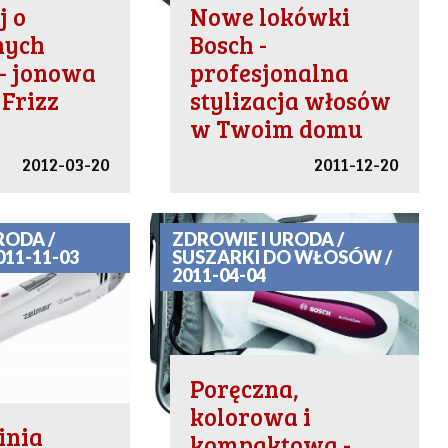
j o
Nowe lokówki
nych
Bosch -
- jonowa
profesjonalna
 Frizz
stylizacja włosów
w Twoim domu
2012-03-20
2011-12-20
RODA /
ZDROWIE I URODA /
011-11-03
SUSZARKI DO WŁOSÓW /
2011-04-04
Poręczna,
kolorowa i
inia
kompaktowa -