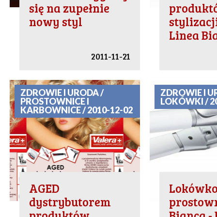
się na zupełnie
produkt
nowy styl
stylizac
Linea Bi
2011-11-21
ZDROWIE I URODA /
ZDROWIE I U
PROSTOWNICE I
LOKÓWKI / 2
KARBOWNICE / 2010-12-02
AGED
Lokówko
dystrybutorem
prostown
produktów
Bianca - 