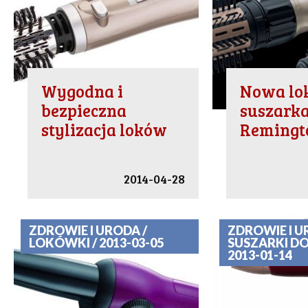
Wygodna i
Nowa lo
bezpieczna
suszark
stylizacja loków
Remingt
2014-04-28
ZDROWIE I URODA /
ZDROWIE I U
LOKÓWKI / 2013-03-05
SUSZARKI D
2013-01-14