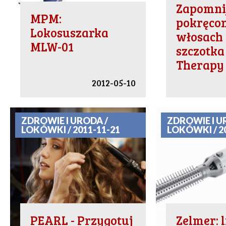
Zapomni
MPM:
pokręco
Lokosuszarka
włosach 
MLW-01
szczotka
Therapy
2012-05-10
ZDROWIE I URODA /
ZDROWIE I U
LOKÓWKI / 2011-11-21
LOKÓWKI / 2
PEARL - Przygotuj
Zelmer: l