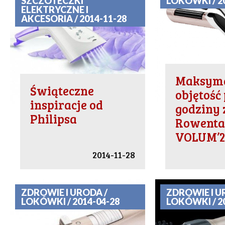
SZCZOTECZKI
LOKÓWKI / 2
ELEKTRYCZNE I
AKCESORIA / 2014-11-28
Maksym
Świąteczne
objętość 
inspiracje od
godziny 
Philipsa
Rowent
VOLUM’2
2014-11-28
ZDROWIE I URODA /
ZDROWIE I U
LOKÓWKI / 2014-04-28
LOKÓWKI / 2