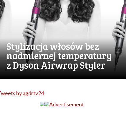
Stylizacja włosów bez
nadmiernej temperatury
z Dyson Airwrap Styler
Tweets by agdrtv24