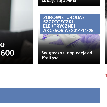
Zakręć się z MPM
ZDROWIE I URODA /
SZCZOTECZKI
ELEKTRYCZNE I
AKCESORIA / 2014-11-28
do
X600
Świąteczne inspiracje od
Philipsa