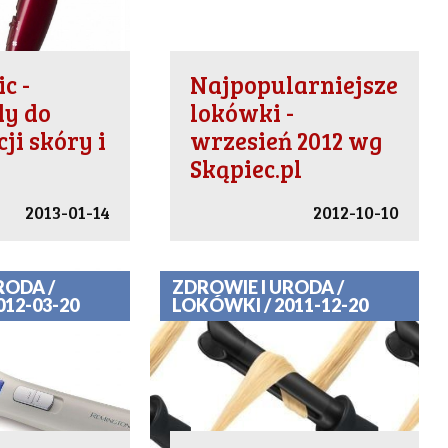
c -
Najpopularniejsze
dy do
lokówki -
ji skóry i
wrzesień 2012 wg
Skąpiec.pl
2013-01-14
2012-10-10
RODA /
ZDROWIE I URODA /
012-03-20
LOKÓWKI / 2011-12-20