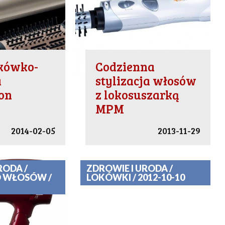
kówko-
Codzienna
a
stylizacja włosów
on
z lokosuszarką
MPM
2014-02-05
2013-11-29
RODA /
ZDROWIE I URODA /
O WŁOSÓW /
LOKÓWKI / 2012-10-10