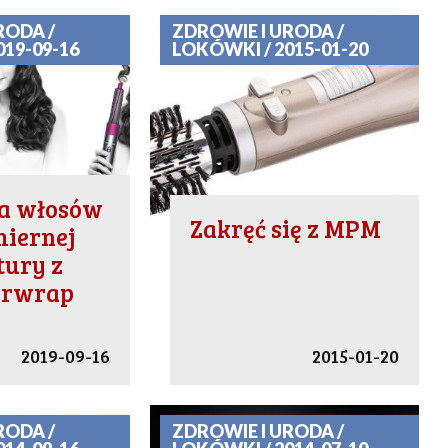
RODA /
ZDROWIE I URODA /
019-09-16
LOKÓWKI / 2015-01-20
ja włosów
Zakręć się z MPM
miernej
tury z
irwrap
2019-09-16
2015-01-20
RODA /
ZDROWIE I URODA /