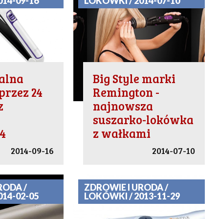
014-09-16
LOKÓWKI / 2014-07-10
alna
Big Style marki
przez 24
Remington -
z
najnowsza
a
suszarko-lokówka
4
z wałkami
2014-09-16
2014-07-10
RODA /
ZDROWIE I URODA /
014-02-05
LOKÓWKI / 2013-11-29