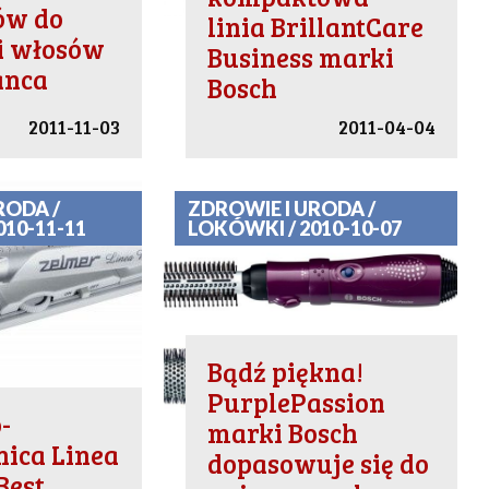
ów do
linia BrillantCare
ji włosów
Business marki
anca
Bosch
2011-11-03
2011-04-04
RODA /
ZDROWIE I URODA /
010-11-11
LOKÓWKI / 2010-10-07
Bądź piękna!
PurplePassion
-
marki Bosch
ica Linea
dopasowuje się do
Best