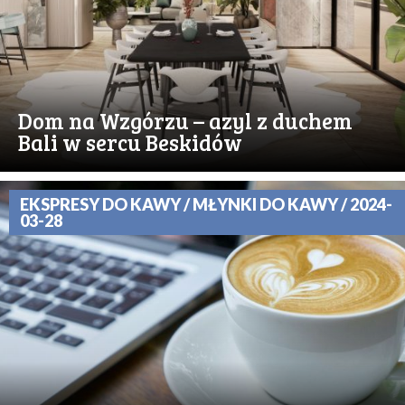
Dom na Wzgórzu – azyl z duchem
Bali w sercu Beskidów
EKSPRESY DO KAWY / MŁYNKI DO KAWY / 2024-
03-28