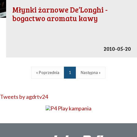
Młynki żarnowe De’Longhi -
bogactwo aromatu kawy
2010-05-20
« Poprzednia
1
Następna »
Tweets by agdrtv24