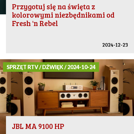
Przygotuj się na święta z
kolorowymi niezbędnikami od
Fresh 'n Rebel
2024-12-23
SPRZĘT RTV / DŹWIĘK / 2024-10-24
JBL MA 9100 HP