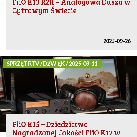
FiiO K13 R2R – Analogowa Dusza w
Cyfrowym Świecie
2025-09-26
SPRZĘT RTV / DŹWIĘK / 2025-09-11
FiiO K15 – Dziedzictwo
Nagradzanej Jakości FiiO K17 w