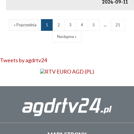
2024-09-11
« Poprzednia
1
2
3
4
5
...
21
Następna »
Tweets by agdrtv24