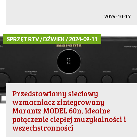
2024-10-17
SPRZĘT RTV / DŹWIĘK / 2024-09-11
Przedstawiamy sieciowy
wzmacniacz zintegrowany
Marantz MODEL 60n, idealne
połączenie ciepłej muzykalności i
wszechstronności