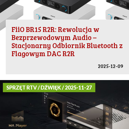
FiiO BR15 R2R: Rewolucja w
Bezprzewodowym Audio –
Stacjonarny Odbiornik Bluetooth z
Flagowym DAC R2R
2025-12-09
SPRZĘT RTV / DŹWIĘK / 2025-11-27