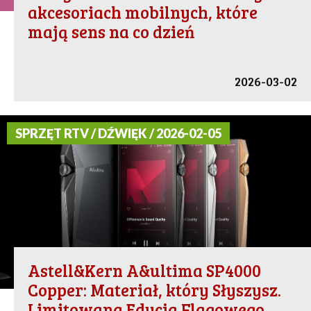
akcesoriach mobilnych, które
mają sens na co dzień
2026-03-02
SPRZĘT RTV / DŹWIĘK / 2026-02-05
Astell&Kern A&ultima SP4000
Copper: Materiał, który Słyszysz.
Limitowana Edycja Flagowego