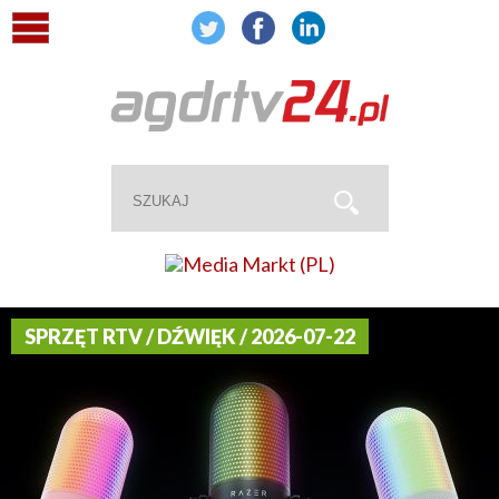
SPRZĘT RTV / DŹWIĘK / 2026-07-22