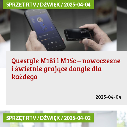
SPRZĘT RTV / DŹWIĘK / 2025-04-04
Questyle M18i i M15c – nowoczesne
i świetnie grające dongle dla
każdego
2025-04-04
SPRZĘT RTV / DŹWIĘK / 2025-04-02