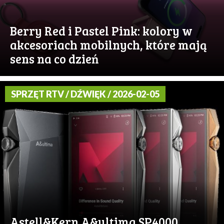
Berry Red i Pastel Pink: kolory w
akcesoriach mobilnych, które mają
sens na co dzień
SPRZĘT RTV / DŹWIĘK / 2026-02-05
Astell&Kern A&ultima SP4000