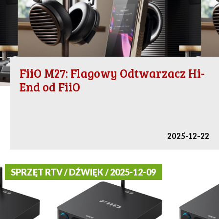
FiiO M27: Flagowy Odtwarzacz Hi-
End od FiiO
2025-12-22
SPRZĘT RTV / DŹWIĘK / 2025-12-09