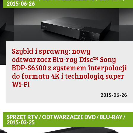
2015-06-26
Szybki i sprawny: nowy
odtwarzacz Blu-ray Disc™ Sony
BDP-S6500 z systemem interpolacji
do formatu 4K i technologią super
Wi-Fi
2015-06-26
SPRZĘT RTV / ODTWARZACZE DVD / BLU-RAY /
2015-03-25