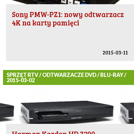
Sony PMW-PZ1: nowy odtwarzacz
4K na karty pamięci
2015-03-11
SPRZĘT RTV / ODTWARZACZE DVD / BLU-RAY /
2015-03-02
Harman Kardon HD 3700