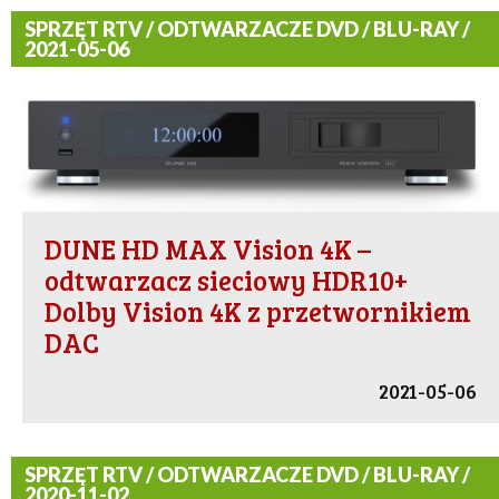
SPRZĘT RTV / ODTWARZACZE DVD / BLU-RAY /
2021-05-06
DUNE HD MAX Vision 4K –
odtwarzacz sieciowy HDR10+
Dolby Vision 4K z przetwornikiem
DAC
2021-05-06
SPRZĘT RTV / ODTWARZACZE DVD / BLU-RAY /
2020-11-02