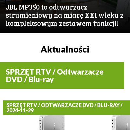
JBL MP350 to odtwarzacz
strumieniowy na miarę XXI wieku z
kompleksowym zestawem funkcji!
Aktualności
SPRZĘT RTV / Odtwarzacze
DVD / Blu-ray
SPRZĘT RTV / ODTWARZACZE DVD / BLU-RAY /
2024-11-29