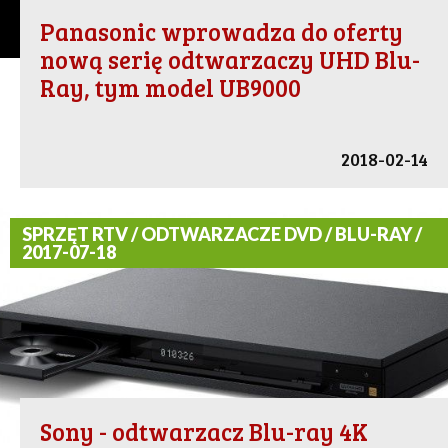
Panasonic wprowadza do oferty
nową serię odtwarzaczy UHD Blu-
Ray, tym model UB9000
2018-02-14
SPRZĘT RTV / ODTWARZACZE DVD / BLU-RAY /
2017-07-18
Sony - odtwarzacz Blu-ray 4K