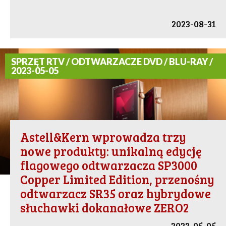
2023-08-31
SPRZĘT RTV / ODTWARZACZE DVD / BLU-RAY /
2023-05-05
Astell&Kern wprowadza trzy
nowe produkty: unikalną edycję
flagowego odtwarzacza SP3000
Copper Limited Edition, przenośny
odtwarzacz SR35 oraz hybrydowe
słuchawki dokanałowe ZERO2
2023-05-05