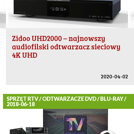
Zidoo UHD2000 – najnowszy
audiofilski odtwarzacz sieciowy
4K UHD
2020-04-02
SPRZĘT RTV / ODTWARZACZE DVD / BLU-RAY /
2018-06-18