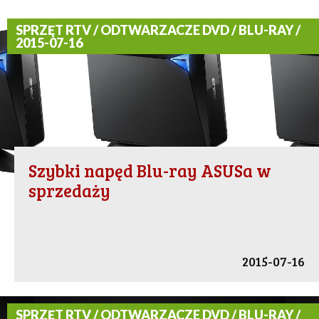
SPRZĘT RTV / ODTWARZACZE DVD / BLU-RAY /
2015-07-16
Szybki napęd Blu-ray ASUSa w
sprzedaży
2015-07-16
SPRZĘT RTV / ODTWARZACZE DVD / BLU-RAY /