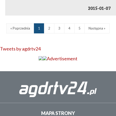
2015-01-07
« Poprzednia
1
2
3
4
5
Następna »
Tweets by agdrtv24
MAPA STRONY