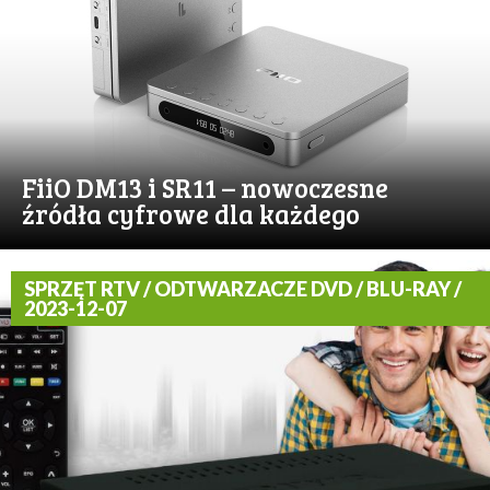
FiiO DM13 i SR11 – nowoczesne
źródła cyfrowe dla każdego
SPRZĘT RTV / ODTWARZACZE DVD / BLU-RAY /
2023-12-07