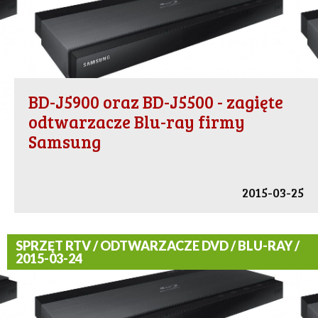
BD-J5900 oraz BD-J5500 - zagięte
odtwarzacze Blu-ray firmy
Samsung
2015-03-25
SPRZĘT RTV / ODTWARZACZE DVD / BLU-RAY /
2015-03-24