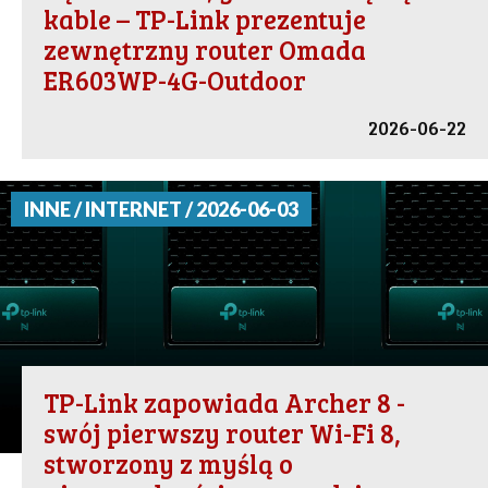
kable – TP-Link prezentuje
zewnętrzny router Omada
ER603WP-4G-Outdoor
2026-06-22
INNE / INTERNET / 2026-06-03
TP-Link zapowiada Archer 8 -
swój pierwszy router Wi-Fi 8,
stworzony z myślą o