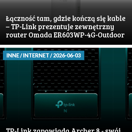
Łączność tam, gdzie kończą się kable
– TP-Link prezentuje zewnętrzny
router Omada ER603WP-4G-Outdoor
INNE / INTERNET / 2026-06-03
TP-Link zapowiada Archer 8 - swój