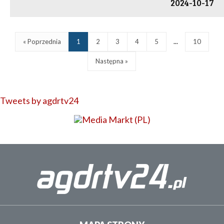
2024-10-17
« Poprzednia
1
2
3
4
5
...
10
Następna »
Tweets by agdrtv24