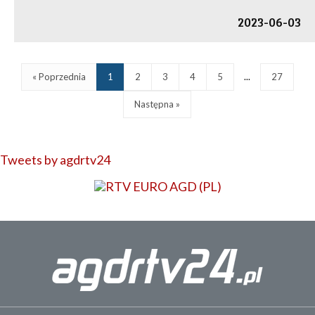
2023-06-03
« Poprzednia
1
2
3
4
5
...
27
Następna »
Tweets by agdrtv24