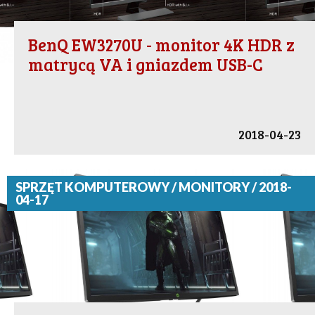
BenQ EW3270U - monitor 4K HDR z
matrycą VA i gniazdem USB-C
2018-04-23
SPRZĘT KOMPUTEROWY / MONITORY / 2018-
04-17