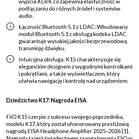
wyjścia XLR4, co zapewnia elastyczność w
podłączaniu do różnych źródeł i systemów
audio.
Łączność Bluetooth 5.1 z LDAC: Wbudowany
moduł Bluetooth 5.1 z obsługą kodeka LDAC
gwarantuje wysokiej jakości bezprzewodową
transmisję dźwięku.
Intuicyjna obsługa: K15 charakteryzuje się
eleganckim designem z wygodnymi kontrolkami
i pokrętłami, a także wyświetlaczem, który
ułatwia nawigację i kontrolę nad urządzeniem.
Dziedzictwo K17: Nagroda EISA
FiiO K15 czerpie z sukcesu swojego poprzednika,
modelu K17, który został uhonorowany prestiżową
nagrodą EISA Headphone Amplifier 2025–2026 [1].
Nagroda ta jest świadectwem zaangażowania FiiO w