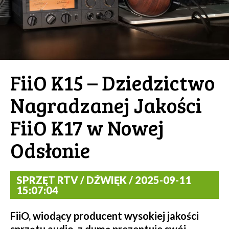
FiiO K15 – Dziedzictwo
Nagradzanej Jakości
FiiO K17 w Nowej
Odsłonie
SPRZĘT RTV / DŹWIĘK / 2025-09-11
15:07:04
FiiO, wiodący producent wysokiej jakości