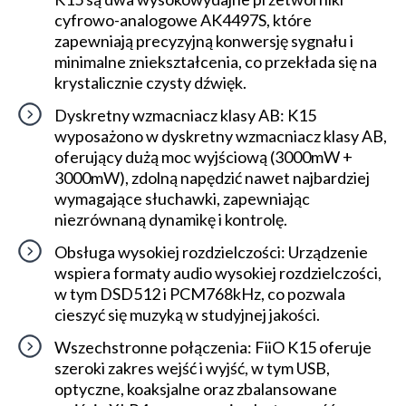
cyfrowo-analogowe AK4497S, które
zapewniają precyzyjną konwersję sygnału i
minimalne zniekształcenia, co przekłada się na
krystalicznie czysty dźwięk.
Dyskretny wzmacniacz klasy AB: K15
wyposażono w dyskretny wzmacniacz klasy AB,
oferujący dużą moc wyjściową (3000mW +
3000mW), zdolną napędzić nawet najbardziej
wymagające słuchawki, zapewniając
niezrównaną dynamikę i kontrolę.
Obsługa wysokiej rozdzielczości: Urządzenie
wspiera formaty audio wysokiej rozdzielczości,
w tym DSD512 i PCM768kHz, co pozwala
cieszyć się muzyką w studyjnej jakości.
Wszechstronne połączenia: FiiO K15 oferuje
szeroki zakres wejść i wyjść, w tym USB,
optyczne, koaksjalne oraz zbalansowane