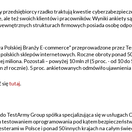
y przedsiębiorcy rzadko traktują kwestie cyberzabezpiec
, ale też swoich klientów i pracowników. Wyniki ankiety są 
 wewnętrznych strukturach firmowych posiada osobę odpo
a Polskiej Branży E-commerce” przeprowadzone przez Te
 polskich sklepów internetowych. Roczne obroty ponad 50 pr
ej miliona. Pozostali – powyżej 10 mln zł (5 proc. - od 10 do
 mln zł rocznie). 5 proc. ankietowanych odmówiło ujawnieni
 się
tutaj
.
o TestArmy Group spółka specjalizująca się w usługach Cy
 testowaniem oprogramowania pod kątem bezpieczeństwa,
esterami w Polsce i ponad 50 innych krajach na całym świe