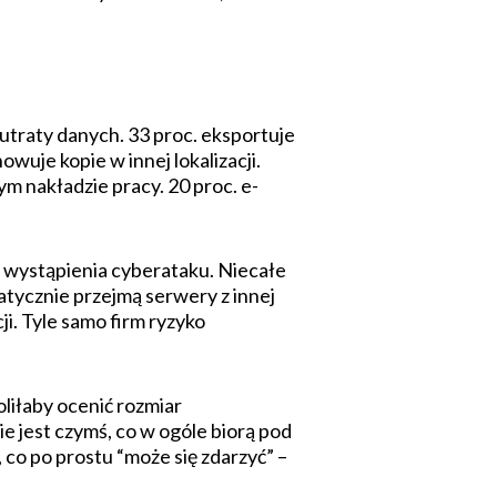
utraty danych. 33 proc. eksportuje
uje kopie w innej lokalizacji.
m nakładzie pracy. 20 proc. e-
k wystąpienia cyberataku. Niecałe
tycznie przejmą serwery z innej
ji. Tyle samo firm ryzyko
liłaby ocenić rozmiar
e jest czymś, co w ogóle biorą pod
co po prostu “może się zdarzyć” –