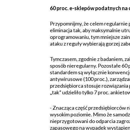
60 proc. e-sklepów podatnych na
Przypomnijmy, że celem regularnie
eliminacja tak, aby maksymalnie utr
oprogramowaniu, tym mniejsze zain
ataku z reguły wybierają gorzej zab
Tymczasem, zgodnie z badaniem, zal
sposób nieregularny. Pozostałe 60 
standardem są wyłącznie konwencjon
antywirusowe (100 proc.), zarządzan
przedsiębiorca stosuje rozwiązani
„tak” udzieliło tylko 7 proc. ankiet
- Znacząca część przedsiębiorców n
wysokim poziomie. Mimo że samodzieln
nieprzygotowani do odparcia zagroże
zapasowego na wypadek wystąpienia 