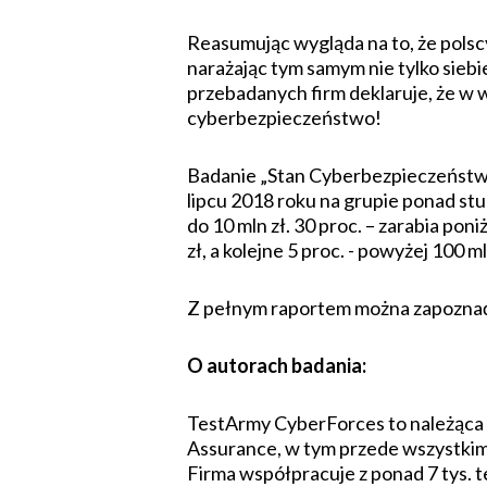
Reasumując wygląda na to, że polsc
narażając tym samym nie tylko siebie
przebadanych firm deklaruje, że w
cyberbezpieczeństwo!
Badanie „Stan Cyberbezpieczeństw
lipcu 2018 roku na grupie ponad stu
do 10 mln zł. 30 proc. – zarabia poniż
zł, a kolejne 5 proc. - powyżej 100
Z pełnym raportem można zapoznać
O autorach badania:
TestArmy CyberForces to należąca d
Assurance, w tym przede wszystkim
Firma współpracuje z ponad 7 tys. t