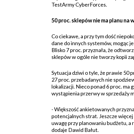
TestArmy CyberForces.
50 proc. sklepów nie ma planu na
Co ciekawe, a przy tym dość niepok
dane do innych systemów, mogąc je o
Blisko 7 proc. przyznała, że odtwor
sklepów w ogóle nie tworzy kopii za
Sytuacja dziwi o tyle, że prawie 50
27 proc. przebadanych nie spodziew
lokalizacji. Nieco ponad 6 proc. ma 
wystąpienia przerwy w sprzedaży m
- Większość ankietowanych przyznała
potencjalnych strat. Jeszcze więce
uwagę przy planowaniu budżetu, a ry
dodaje Dawid Bałut.