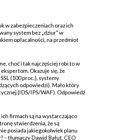
k w zabezpieczeniach oraz ich
uowany system bez „dziur” w
kiem opłacalności, na przedmiot
 choć i tak najczęściej robi to w
 ekspertom. Okazuje się, że
SSL (100 proc.), systemy
erdzących odpowiedzi). Mało który
matycznej (IDS/IPS/WAF). Odpowiedź
 ich firmach są na wystarczająco
tronę stwierdzenia, że są
nie posiada jakiegokolwiek planu
dy? – tłumaczy Dawid Bałut, CEO