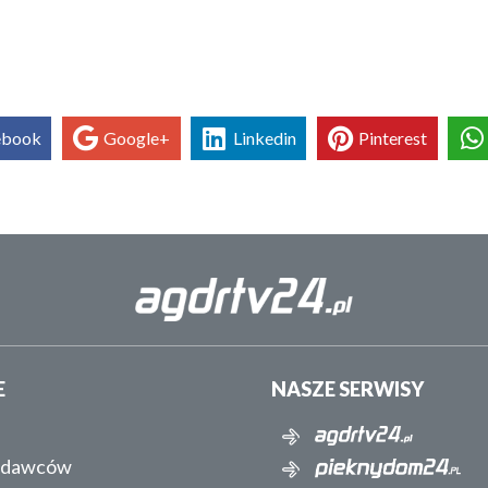
ebook
Google+
Linkedin
Pinterest
E
NASZE SERWISY
ydawców