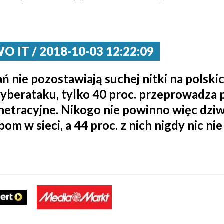
 IT / 2018-10-03 12:22:09
 nie pozostawiają suchej nitki na polski
ą cyberataku, tylko 40 proc. przeprowadza
etracyjne. Nikogo nie powinno więc dziwić
m w sieci, a 44 proc. z nich nigdy nic nie