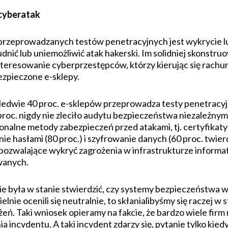
 cyberatak
 przeprowadzanych testów penetracyjnych jest wykrycie lu
udnić lub uniemożliwić atak hakerski. Im solidniej skonstr
teresowanie cyberprzestępców, którzy kierując się rachun
ezpieczone e-sklepy.
edwie 40 proc. e-sklepów przeprowadza testy penetracyjne,
proc. nigdy nie zleciło audytu bezpieczeństwa niezależnym
alne metody zabezpieczeń przed atakami, tj. certyfikaty 
ie hasłami (80 proc.) i szyfrowanie danych (60 proc. twi
a pozwalające wykryć zagrożenia w infrastrukturze infor
owanych.
ie była w stanie stwierdzić, czy systemy bezpieczeństwa w
ie ocenili się neutralnie, to skłanialibyśmy się raczej w s
ń. Taki wniosek opieramy na fakcie, że bardzo wiele firm 
incydentu. A taki incydent zdarzy się, pytanie tylko kie