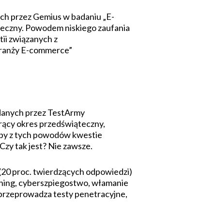
ych przez Gemius w badaniu „E-
ieczny. Powodem niskiego zaufania
ii związanych z
Branży E-commerce”
badanych przez TestArmy
orący okres przedświąteczny,
ćby z tych powodów kwestie
zy tak jest? Nie zawsze.
 (20 proc. twierdzących odpowiedzi)
shing, cyberszpiegostwo, włamanie
 przeprowadza testy penetracyjne,