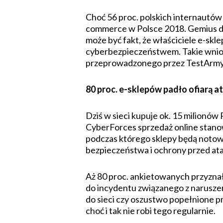
Choć 56 proc. polskich internautów
commerce w Polsce 2018. Gemius dl
może być fakt, że właściciele e-sk
cyberbezpieczeństwem. Takie wnios
przeprowadzonego przez TestArmy 
80 proc. e-sklepów padło ofiarą 
Dziś w sieci kupuje ok. 15 milionó
CyberForces sprzedaż online stanowi
podczas którego sklepy będą notow
bezpieczeństwa i ochrony przed ata
Aż 80 proc. ankietowanych przyznał
do incydentu związanego z naruszen
do sieci czy oszustwo popełnione p
choć i tak nie robi tego regularnie.