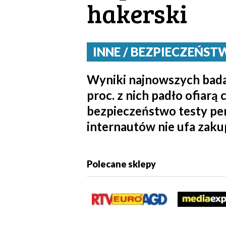
hakerski
INNE / BEZPIECZEŃSTWO
Wyniki najnowszych badań
proc. z nich padło ofiar
bezpieczeństwo testy pen
internautów nie ufa zakupo
Polecane sklepy