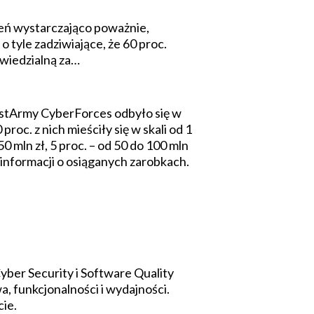
zeń wystarczająco poważnie,
o tyle zadziwiające, że 60 proc.
wiedzialną za…
stArmy CyberForces odbyło się w
oc. z nich mieściły się w skali od 1
 50 mln zł, 5 proc. – od 50 do 100 mln
a informacji o osiąganych zarobkach.
ber Security i Software Quality
 funkcjonalności i wydajności.
cie.