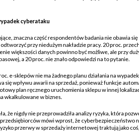
 wypadek cyberataku
ojące, znaczna część respondentów badania nie obawia się 
dtworzyć przy niedużym nakładzie pracy. 20 proc. przechow
zenie większości danych powinno być możliwe, ale przy duży
pasowej, a 20 proc. nie znało odpowiedzi na to pytanie.
 proc. e-sklepów nie ma żadnego planu działania na wypade
a się wpływu awarii na sprzedaż, ponieważ funkcje automa
gotowy plan ręcznego uruchomienia sklepu w innej lokalizac
a wkalkulowane w biznes.
, że nigdy nie przeprowadziła analizy ryzyka, która pozwo
j przedsiębiorców mówi wprost, że cyberbezpieczeństwo ni
zyko przerwy w sprzedaży internetowej traktują jako coś, 