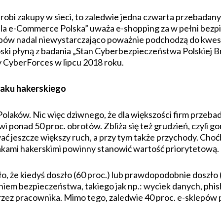
 robi zakupy w sieci, to zaledwie jedna czwarta przebadan
a e-Commerce Polska” uważa e-shopping za w pełni bezp
lepów nadal niewystarczająco poważnie podchodzą do kwest
ki płyną z badania „Stan Cyberbezpieczeństwa Polskiej 
CyberForces w lipcu 2018 roku.
ataku hakerskiego
w Polaków. Nic więc dziwnego, że dla większości firm prze
 ponad 50 proc. obrotów. Zbliża się też grudzień, czyli g
ać jeszcze większy ruch, a przy tym także przychody. Cho
kami hakerskimi powinny stanowić wartość priorytetową. C
o, że kiedyś doszło (60 proc.) lub prawdopodobnie doszło
iem bezpieczeństwa, takiego jak np.: wyciek danych, phi
rzez pracownika. Mimo tego, zaledwie 40 proc. e-sklepów