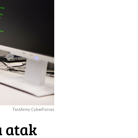
TestArmy CyberForces
a atak