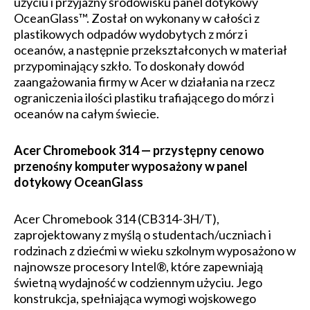
użyciu i przyjazny środowisku panel dotykowy
OceanGlass™. Został on wykonany w całości z
plastikowych odpadów wydobytych z mórz i
oceanów, a następnie przekształconych w materiał
przypominający szkło. To doskonały dowód
zaangażowania firmy w Acer w działania na rzecz
ograniczenia ilości plastiku trafiającego do mórz i
oceanów na całym świecie.
Acer Chromebook 314 — przystępny cenowo
przenośny komputer wyposażony w panel
dotykowy OceanGlass
Acer Chromebook 314 (CB314-3H/T),
zaprojektowany z myślą o studentach/uczniach i
rodzinach z dziećmi w wieku szkolnym wyposażono w
najnowsze procesory Intel®, które zapewniają
świetną wydajność w codziennym użyciu. Jego
konstrukcja, spełniająca wymogi wojskowego