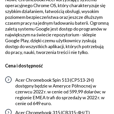
operacyjnego Chrome OS, który charakteryzuje się
szybkim działaniem, łatwością obsługi, wysokim
poziomem bezpieczeństwa oraz jeszcze dłuższym
czasem pracy na jednym ładowaniu baterii. Ogromną
zaletą systemu Google jest dostęp do programów w
największym na świecie repozytorium - sklepie
Google Play, dzięki czemu użytkownicy zyskują
dostęp do wszystkich aplikacji, których potrzebują
do pracy, nauki, tworzenia treści i nie tylko.
Cena i dostępność
Acer Chromebook Spin 513 (CP513-2H)
dostępny będzie w Ameryce Północnej w
czerwcu 2022 r. w cenie od 599,99 dolarów; w
regionie EMEA trafi do sprzedaży w 2022 r. w
cenie od 649 euro.
Acer Chromebook 315 (CB315-4H/T)