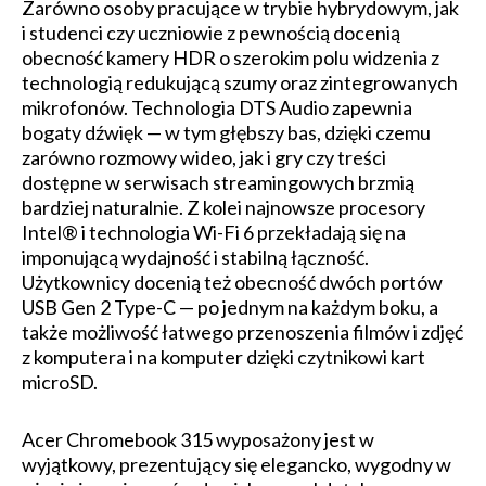
Zarówno osoby pracujące w trybie hybrydowym, jak
i studenci czy uczniowie z pewnością docenią
obecność kamery HDR o szerokim polu widzenia z
technologią redukującą szumy oraz zintegrowanych
mikrofonów. Technologia DTS Audio zapewnia
bogaty dźwięk — w tym głębszy bas, dzięki czemu
zarówno rozmowy wideo, jak i gry czy treści
dostępne w serwisach streamingowych brzmią
bardziej naturalnie. Z kolei najnowsze procesory
Intel® i technologia Wi-Fi 6 przekładają się na
imponującą wydajność i stabilną łączność.
Użytkownicy docenią też obecność dwóch portów
USB Gen 2 Type-C — po jednym na każdym boku, a
także możliwość łatwego przenoszenia filmów i zdjęć
z komputera i na komputer dzięki czytnikowi kart
microSD.
Acer Chromebook 315 wyposażony jest w
wyjątkowy, prezentujący się elegancko, wygodny w