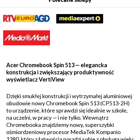
Acer Chromebook Spin 513 — elegancka
konstrukcja i zwiększający produktywność
wyświetlacz VertiView
Dzięki smukłej konstrukcji i wytrzymałej aluminiowej
obudowie nowy Chromebook Spin 513 (CP513-2H)
to urządzenie, które sprawdzi się idealnie w szkole,
na uczelni, w pracy — i nie tylko. Wewnątrz
Chromebooka znajdziemy nowy, superszybki
ośmiordzeniowy procesor MediaTek Kompanio
1380, który z łatwością poradzi sobie z obsługą wielu