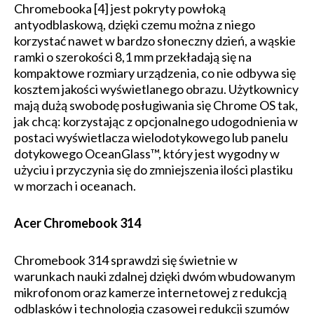
Chromebooka [4] jest pokryty powłoką
antyodblaskową, dzięki czemu można z niego
korzystać nawet w bardzo słoneczny dzień, a wąskie
ramki o szerokości 8,1 mm przekładają się na
kompaktowe rozmiary urządzenia, co nie odbywa się
kosztem jakości wyświetlanego obrazu. Użytkownicy
mają dużą swobodę posługiwania się Chrome OS tak,
jak chcą: korzystając z opcjonalnego udogodnienia w
postaci wyświetlacza wielodotykowego lub panelu
dotykowego OceanGlass™, który jest wygodny w
użyciu i przyczynia się do zmniejszenia ilości plastiku
w morzach i oceanach.
Acer Chromebook 314
Chromebook 314 sprawdzi się świetnie w
warunkach nauki zdalnej dzięki dwóm wbudowanym
mikrofonom oraz kamerze internetowej z redukcją
odblasków i technologią czasowej redukcji szumów