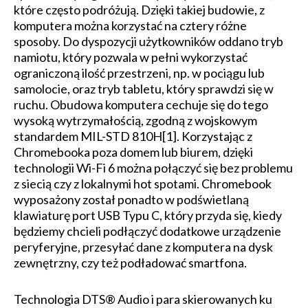
które często podróżują. Dzięki takiej budowie, z
komputera można korzystać na cztery różne
sposoby. Do dyspozycji użytkowników oddano tryb
namiotu, który pozwala w pełni wykorzystać
ograniczoną ilość przestrzeni, np. w pociągu lub
samolocie, oraz tryb tabletu, który sprawdzi się w
ruchu. Obudowa komputera cechuje się do tego
wysoką wytrzymałością, zgodną z wojskowym
standardem MIL-STD 810H[1]. Korzystając z
Chromebooka poza domem lub biurem, dzięki
technologii Wi-Fi 6 można połączyć się bez problemu
z siecią czy z lokalnymi hot spotami. Chromebook
wyposażony został ponadto w podświetlaną
klawiaturę port USB Typu C, który przyda się, kiedy
będziemy chcieli podłączyć dodatkowe urządzenie
peryferyjne, przesyłać dane z komputera na dysk
zewnętrzny, czy też podładować smartfona.
Technologia DTS® Audio i para skierowanych ku