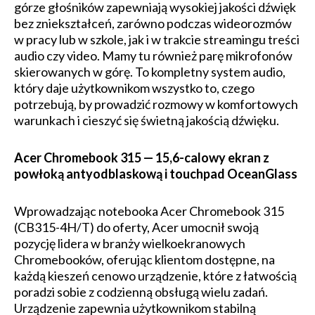
górze głośników zapewniają wysokiej jakości dźwięk
bez zniekształceń, zarówno podczas wideorozmów
w pracy lub w szkole, jak i w trakcie streamingu treści
audio czy video. Mamy tu również parę mikrofonów
skierowanych w górę. To kompletny system audio,
który daje użytkownikom wszystko to, czego
potrzebują, by prowadzić rozmowy w komfortowych
warunkach i cieszyć się świetną jakością dźwięku.
Acer Chromebook 315 — 15,6-calowy ekran z
powłoką antyodblaskową i touchpad OceanGlass
Wprowadzając notebooka Acer Chromebook 315
(CB315-4H/T) do oferty, Acer umocnił swoją
pozycję lidera w branży wielkoekranowych
Chromebooków, oferując klientom dostępne, na
każdą kieszeń cenowo urządzenie, które z łatwością
poradzi sobie z codzienną obsługą wielu zadań.
Urządzenie zapewnia użytkownikom stabilną