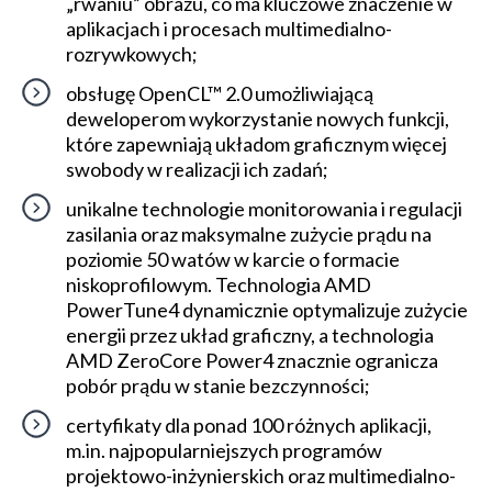
„rwaniu” obrazu, co ma kluczowe znaczenie w
aplikacjach i procesach multimedialno-
rozrywkowych;
obsługę OpenCL™ 2.0 umożliwiającą
deweloperom wykorzystanie nowych funkcji,
które zapewniają układom graficznym więcej
swobody w realizacji ich zadań;
unikalne technologie monitorowania i regulacji
zasilania oraz maksymalne zużycie prądu na
poziomie 50 watów w karcie o formacie
niskoprofilowym. Technologia AMD
PowerTune4 dynamicznie optymalizuje zużycie
energii przez układ graficzny, a technologia
AMD ZeroCore Power4 znacznie ogranicza
pobór prądu w stanie bezczynności;
certyfikaty dla ponad 100 różnych aplikacji,
m.in. najpopularniejszych programów
projektowo-inżynierskich oraz multimedialno-