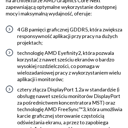
na architekturze AMD Graphics Core Next
zapewniającą optymalne wykorzystanie dostępnej
mocy i maksymalną wydajność, oferuje:
4 GB pamięci graficznej GDDR5, która zwiększa
responsywność aplikacji przy pracy na dużych
projektach;
technologię AMD Eyefinity2, która pozwala
korzystać z nawet sześciu ekranów o bardzo
wysokiej rozdzielczości, co pomaga w
wielozadaniowej pracy z wykorzystaniem wielu
aplikacji i monitorów;
cztery złącza DisplayPort 1.2a w standardzie (i
obsługę nawet sześciu monitorów DisplayPort
za pośrednictwem koncentratora MST) oraz
technologię AMD FreeSync™3, która umożliwia
karcie graficznej sterowanie częstością
odświeżania ekranu, a przez to zapobiega