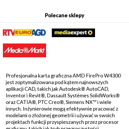
Polecane sklepy
Profesjonalna karta graficzna AMD FirePro W4300
jest zoptymalizowana pod kątem najnowszych
aplikacji CAD, takich jak Autodesk® AutoCAD,
Inventor i Revit®, Dassault Systèmes SolidWorks®
oraz CATIA®, PTC Creo®, Siemens NX™ i wiele
innych. Inżynierowie mogą efektywnie pracować z
modelami o złożonej geometrii i używać w swoich
projektach funkcji przyspieszanych przez procesor
graficzny, takich jak tryb przezroczystości