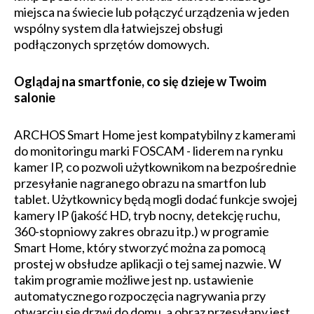
miejsca na świecie lub połączyć urządzenia w jeden
wspólny system dla łatwiejszej obsługi
podłączonych sprzętów domowych.
Oglądaj na smartfonie, co się dzieje w Twoim
salonie
ARCHOS Smart Home jest kompatybilny z kamerami
do monitoringu marki FOSCAM - liderem na rynku
kamer IP, co pozwoli użytkownikom na bezpośrednie
przesyłanie nagranego obrazu na smartfon lub
tablet. Użytkownicy będą mogli dodać funkcje swojej
kamery IP (jakość HD, tryb nocny, detekcję ruchu,
360-stopniowy zakres obrazu itp.) w programie
Smart Home, który stworzyć można za pomocą
prostej w obsłudze aplikacji o tej samej nazwie. W
takim programie możliwe jest np. ustawienie
automatycznego rozpoczęcia nagrywania przy
otwarciu się drzwi do domu, a obraz przesyłany jest