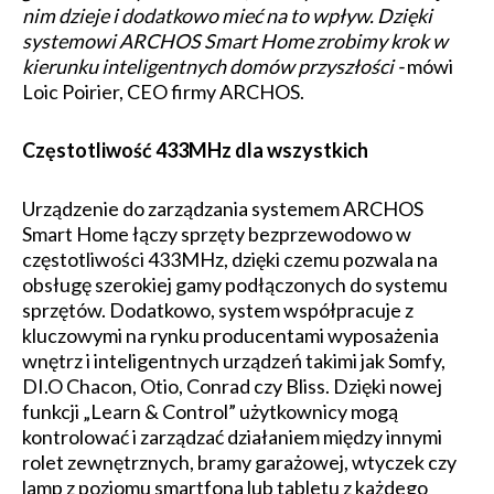
nim dzieje i dodatkowo mieć na to wpływ. Dzięki
systemowi ARCHOS Smart Home zrobimy krok w
kierunku inteligentnych domów przyszłości -
mówi
Loic Poirier, CEO firmy ARCHOS.
Częstotliwość 433MHz dla wszystkich
Urządzenie do zarządzania systemem ARCHOS
Smart Home łączy sprzęty bezprzewodowo w
częstotliwości 433MHz, dzięki czemu pozwala na
obsługę szerokiej gamy podłączonych do systemu
sprzętów. Dodatkowo, system współpracuje z
kluczowymi na rynku producentami wyposażenia
wnętrz i inteligentnych urządzeń takimi jak Somfy,
DI.O Chacon, Otio, Conrad czy Bliss. Dzięki nowej
funkcji „Learn & Control” użytkownicy mogą
kontrolować i zarządzać działaniem między innymi
rolet zewnętrznych, bramy garażowej, wtyczek czy
lamp z poziomu smartfona lub tabletu z każdego