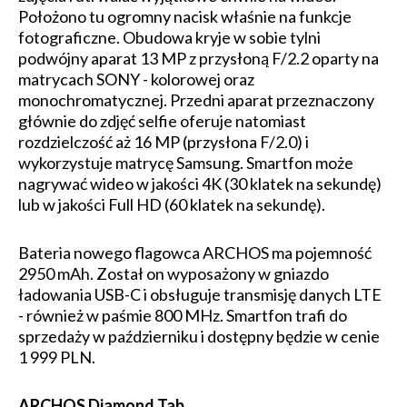
Położono tu ogromny nacisk właśnie na funkcje
fotograficzne. Obudowa kryje w sobie tylni
podwójny aparat 13 MP z przysłoną F/2.2 oparty na
matrycach SONY - kolorowej oraz
monochromatycznej. Przedni aparat przeznaczony
głównie do zdjęć selfie oferuje natomiast
rozdzielczość aż 16 MP (przysłona F/2.0) i
wykorzystuje matrycę Samsung. Smartfon może
nagrywać wideo w jakości 4K (30 klatek na sekundę)
lub w jakości Full HD (60 klatek na sekundę).
Bateria nowego flagowca ARCHOS ma pojemność
2950 mAh. Został on wyposażony w gniazdo
ładowania USB-C i obsługuje transmisję danych LTE
- również w paśmie 800 MHz. Smartfon trafi do
sprzedaży w październiku i dostępny będzie w cenie
1 999 PLN.
ARCHOS Diamond Tab