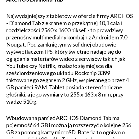
Najwydajniejszy z tabletów w ofercie firmy ARCHOS
- Diamond Tab z ekranem o przekątnej 10,1 cala i
rozdzielczości 2560 x 1600 pikseli - to prawdziwy
przenośny multimedialny kombajn z Androidem 7.0
Nougat. Pod zamkniętym w solidnej obudowie
wyświetlaczem IPS, który świetnie nadaje się do
oglądania materiałów wideo z serwisów takich jak
YouTube czy Netflix, znalazło się miejsce dla
sześciordzeniowego układu Rockchip 3399
taktowanego zegarem 2 GHz, wspieranego przez 4
GB pamięci RAM. Tablet posiada stereofoniczne
głośniki, a jego wymiary to 255 x 163 x 8 mm, przy
wadze 510 g.
Wbudowana pamięć ARCHOS Diamond Tab ma
pojemność 64 GB i można ją rozszerzyć o kolejne 256
GB za pomocą karty microSD. Bateria to ogniwo o