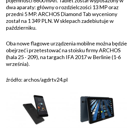
pojemności 6600 mAh. Tablet został wyposażony w
dwa aparaty: główny o rozdzielczości 13 MP oraz
przedni 5 MP. ARCHOS Diamond Tab wyceniony
został na 1 349 PLN. W sklepach zadebiutuje w
październiku.
Oba nowe flagowe urządzenia mobilne można będzie
obejrzeć i przetestować na stoisku firmy ARCHOS
(hala 25 - 209), na targach IFA 2017 w Berlinie (1-6
września).
źródło: archos/agdrtv24.pl