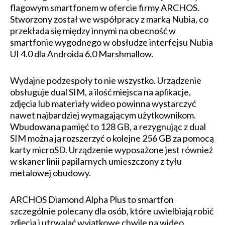
flagowym smartfonem w ofercie firmy ARCHOS.
Stworzony został we współpracy z marką Nubia, co
przekłada się między innymi na obecność w
smartfonie wygodnego w obsłudze interfejsu Nubia
UI 4.0 dla Androida 6.0 Marshmallow.
Wydajne podzespoły to nie wszystko. Urządzenie
obsługuje dual SIM, a ilość miejsca na aplikacje,
zdjęcia lub materiały wideo powinna wystarczyć
nawet najbardziej wymagającym użytkownikom.
Wbudowana pamięć to 128 GB, a rezygnując z dual
SIM można ją rozszerzyć o kolejne 256 GB za pomocą
karty microSD. Urządzenie wyposażone jest również
w skaner linii papilarnych umieszczony z tyłu
metalowej obudowy.
ARCHOS Diamond Alpha Plus to smartfon
szczególnie polecany dla osób, które uwielbiają robić
zdjęcia i utrwalać wyjątkowe chwile na wideo.