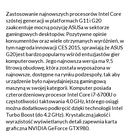
Zastosowanie najnowszych procesorów Intel Core
szóstej generacji w platformach G11 i G20
zaakcentuje mocną pozycję ASUSa w sektorze
gamingowych desktopów. Pozytywne opinie
konsumentów oraz wiele otrzymanych wyróżnień, w
tym nagroda innowacji CES 2015, sprawiają że ASUS
G20 jest bardzo popularny wśród entuzjastów gier
komputerowych. Jego najnowsza wersja ma 9,5
litrową obudowę, która została wyposażona w
najnowsze, dostępne na rynku podzespoły, tak aby
urządzenie było najwydajniejszą gamingową
maszyną w swojej kategorii. Komputer posiada
czterordzeniowy procesor Intel Core i7-6700U o
częstotliwości taktowania 4.0 GHz, którego osiągi
można dodatkowo podkręcić dzięki technologii Intel
Turbo Boost (do 4.2 GHz). Krystaliczną jakość i
wyrazistość wyświetlanych detali zapewnia karta
graficzna NVIDIA GeForce GTX980.