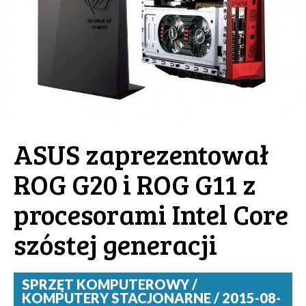
ASUS zaprezentował
ROG G20 i ROG G11 z
procesorami Intel Core
szóstej generacji
SPRZĘT KOMPUTEROWY /
KOMPUTERY STACJONARNE / 2015-08-