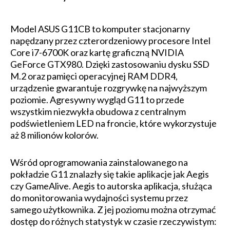
Model ASUS G11CB to komputer stacjonarny
napędzany przez czterordzeniowy procesore Intel
Core i7-6700K oraz kartę graficzną NVIDIA
GeForce GTX980. Dzięki zastosowaniu dysku SSD
M.2 oraz pamięci operacyjnej RAM DDR4,
urządzenie gwarantuje rozgrywkę na najwyższym
poziomie. Agresywny wygląd G11 to przede
wszystkim niezwykła obudowa z centralnym
podświetleniem LED na froncie, które wykorzystuje
aż 8 milionów kolorów.
Wśród oprogramowania zainstalowanego na
pokładzie G11 znalazły się takie aplikacje jak Aegis
czy GameAlive. Aegis to autorska aplikacja, służąca
do monitorowania wydajności systemu przez
samego użytkownika. Z jej poziomu można otrzymać
dostęp do różnych statystyk w czasie rzeczywistym: