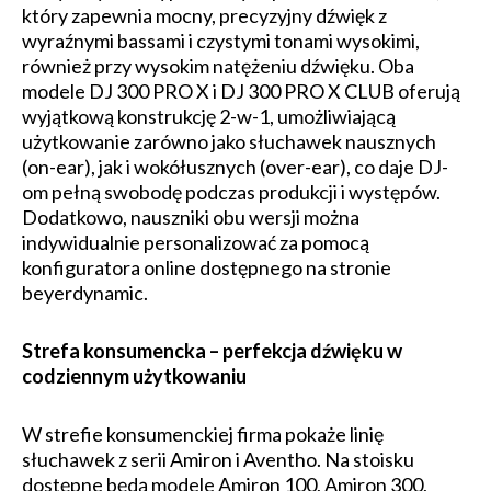
który zapewnia mocny, precyzyjny dźwięk z
wyraźnymi bassami i czystymi tonami wysokimi,
również przy wysokim natężeniu dźwięku. Oba
modele DJ 300 PRO X i DJ 300 PRO X CLUB oferują
wyjątkową konstrukcję 2-w-1, umożliwiającą
użytkowanie zarówno jako słuchawek nausznych
(on-ear), jak i wokółusznych (over-ear), co daje DJ-
om pełną swobodę podczas produkcji i występów.
Dodatkowo, nauszniki obu wersji można
indywidualnie personalizować za pomocą
konfiguratora online dostępnego na stronie
beyerdynamic.
Strefa konsumencka – perfekcja dźwięku w
codziennym użytkowaniu
W strefie konsumenckiej firma pokaże linię
słuchawek z serii Amiron i Aventho. Na stoisku
dostępne będą modele Amiron 100, Amiron 300,