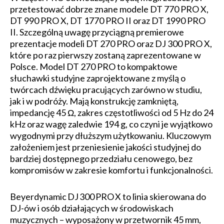
przetestować dobrze znane modele DT 770 PRO X,
DT 990 PRO X, DT 1770 PRO II oraz DT 1990 PRO
II. Szczególną uwagę przyciągną premierowe
prezentacje modeli DT 270 PRO oraz DJ 300 PRO X,
które po raz pierwszy zostaną zaprezentowane w
Polsce. Model DT 270 PRO to kompaktowe
słuchawki studyjne zaprojektowane z myślą o
twórcach dźwięku pracujących zarówno w studiu,
jak i w podróży. Mają konstrukcję zamkniętą,
impedancję 45 Ω, zakres częstotliwości od 5 Hz do 24
kHz oraz wagę zaledwie 194 g, co czyni je wyjątkowo
wygodnymi przy dłuższym użytkowaniu. Kluczowym
założeniem jest przeniesienie jakości studyjnej do
bardziej dostępnego przedziału cenowego, bez
kompromisów w zakresie komfortu i funkcjonalności.
Beyerdynamic DJ 300 PRO X to linia skierowana do
DJ-ów i osób działających w środowiskach
muzycznych – wyposażony w przetwornik 45 mm,