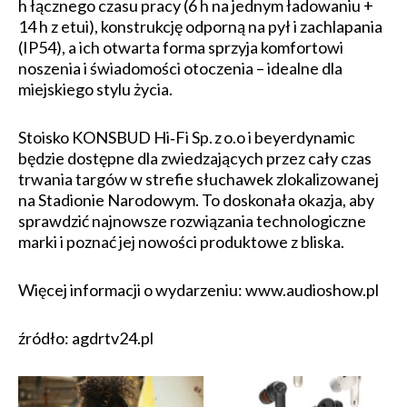
h łącznego czasu pracy (6 h na jednym ładowaniu +
14 h z etui), konstrukcję odporną na pył i zachlapania
(IP54), a ich otwarta forma sprzyja komfortowi
noszenia i świadomości otoczenia – idealne dla
miejskiego stylu życia.
Stoisko KONSBUD Hi‑Fi Sp. z o.o i beyerdynamic
będzie dostępne dla zwiedzających przez cały czas
trwania targów w strefie słuchawek zlokalizowanej
na Stadionie Narodowym. To doskonała okazja, aby
sprawdzić najnowsze rozwiązania technologiczne
marki i poznać jej nowości produktowe z bliska.
Więcej informacji o wydarzeniu: www.audioshow.pl
źródło: agdrtv24.pl