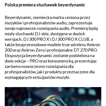
Polska premiera słuchawek beyerdynamic
Beyerdynamic, niemiecka marka ceniona przez
muzyków i profesjonalistów audio, zaprezentuje
swoje najnowsze rozwiązania audio. Premierę będą
miały słuchawki DJ-skie, dostępne w dwóch
wersjach, DJ 300 PRO X i DJ 300 PRO X CLUB, a
także bezprzewodowe modele true wireless Amiron
200 oraz Amiron Zero i profesjonalne DT 270 PRO.
Ekspozycja beyerdynamic zostanie podzielona na
dwie sekcje – PRO oraz konsumencką, prezentując
zarówno nowoczesne rozwiązania dla
profesjonalistów, jak i produkty przeznaczone dla
wymagających entuzjastów muzyki.