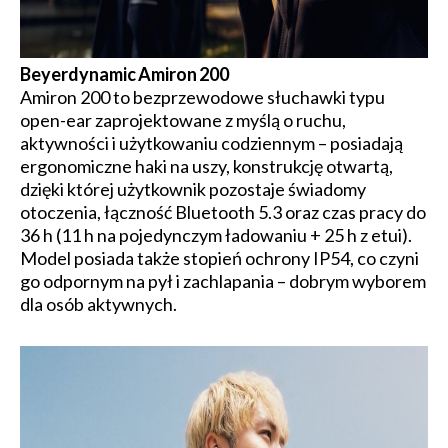
Beyerdynamic Amiron 200
Amiron 200 to bezprzewodowe słuchawki typu
open-ear zaprojektowane z myślą o ruchu,
aktywności i użytkowaniu codziennym – posiadają
ergonomiczne haki na uszy, konstrukcję otwartą,
dzięki której użytkownik pozostaje świadomy
otoczenia, łączność Bluetooth 5.3 oraz czas pracy do
36 h (11 h na pojedynczym ładowaniu + 25 h z etui).
Model posiada także stopień ochrony IP54, co czyni
go odpornym na pył i zachlapania – dobrym wyborem
dla osób aktywnych.