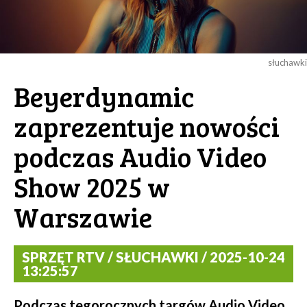
słuchawki
Beyerdynamic
zaprezentuje nowości
podczas Audio Video
Show 2025 w
Warszawie
SPRZĘT RTV / SŁUCHAWKI / 2025-10-24
13:25:57
Podczas tegorocznych targów Audio Video