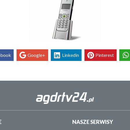
ebook
Google+
Linkedin
Pinterest
E
NASZE SERWISY