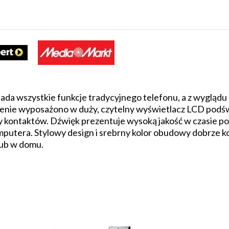
siada wszystkie funkcje tradycyjnego telefonu, a z wygląd
nie wyposażono w duży, czytelny wyświetlacz LCD podświ
y kontaktów. Dźwięk prezentuje wysoką jakość w czasie po
putera. Stylowy design i srebrny kolor obudowy dobrze 
lub w domu.