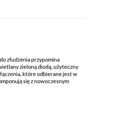
u do złudzenia przypomina
etlany zieloną diodą, użyteczny
łączenia, które odbierane jest w
komponują się z nowoczesnym