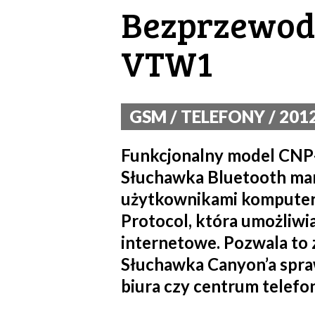
Bezprzewod
VTW1
GSM / TELEFONY / 2012
Funkcjonalny model CNP
Słuchawka Bluetooth mar
użytkownikami komputera
Protocol, która umożliwi
internetowe. Pozwala to 
Słuchawka Canyon’a spraw
biura czy centrum telefon