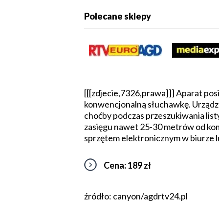
Polecane sklepy
[[[zdjecie,7326,prawa]]] Aparat po
konwencjonalną słuchawkę. Urządze
choćby podczas przeszukiwania list
zasięgu nawet 25-30 metrów od kom
sprzętem elektronicznym w biurze 
Cena: 189 zł
źródło: canyon/agdrtv24.pl