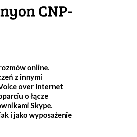
anyon CNP-
rozmów online.
zeń z innymi
oice over Internet
parciu o łącze
kownikami Skype.
ak i jako wyposażenie