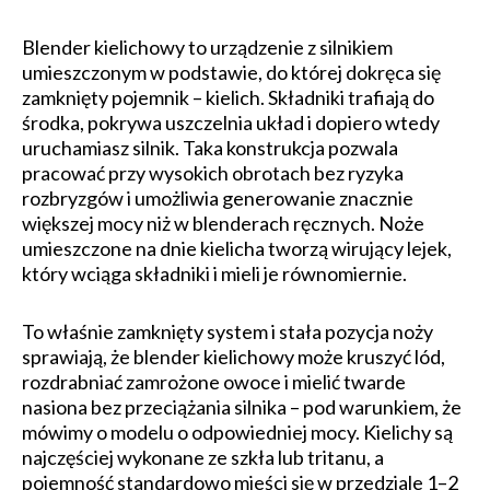
Blender kielichowy to urządzenie z silnikiem
umieszczonym w podstawie, do której dokręca się
zamknięty pojemnik – kielich. Składniki trafiają do
środka, pokrywa uszczelnia układ i dopiero wtedy
uruchamiasz silnik. Taka konstrukcja pozwala
pracować przy wysokich obrotach bez ryzyka
rozbryzgów i umożliwia generowanie znacznie
większej mocy niż w blenderach ręcznych. Noże
umieszczone na dnie kielicha tworzą wirujący lejek,
który wciąga składniki i mieli je równomiernie.
To właśnie zamknięty system i stała pozycja noży
sprawiają, że blender kielichowy może kruszyć lód,
rozdrabniać zamrożone owoce i mielić twarde
nasiona bez przeciążania silnika – pod warunkiem, że
mówimy o modelu o odpowiedniej mocy. Kielichy są
najczęściej wykonane ze szkła lub tritanu, a
pojemność standardowo mieści się w przedziale 1–2