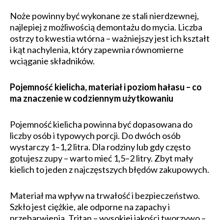
Noże powinny być wykonane ze stali nierdzewnej,
najlepiej z możliwością demontażu do mycia. Liczba
ostrzy to kwestia wtórna – ważniejszy jest ich kształt
i kąt nachylenia, który zapewnia równomierne
wciąganie składników.
Pojemność kielicha, materiał i poziom hałasu – co
ma znaczenie w codziennym użytkowaniu
Pojemność kielicha powinna być dopasowana do
liczby osób i typowych porcji. Do dwóch osób
wystarczy 1–1,2 litra. Dla rodziny lub gdy często
gotujesz zupy – warto mieć 1,5–2 litry. Zbyt mały
kielich to jeden z najczęstszych błędów zakupowych.
Materiał ma wpływ na trwałość i bezpieczeństwo.
Szkło jest ciężkie, ale odporne na zapachy i
przebarwienia. Tritan – wysokiej jakości tworzywo –