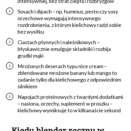
intensywniej, bez strat ciepła i rozbryzgów
Sosach i dipach – np. hummus, pesto czy sosy
orzechowe wymagają intensywnego
rozdrobnienia, z którym kielichowy radzi sobie
bez wysiłku
Ciastach płynnych i naleśnikowych –
błyskawicznie emulguje składniki i rozbija
grudki mąki
Mrożonych deserach typu nice cream –
zblendowane mrożone banany lub mango to
zadanie tylko dla kielichowego z odpowiednim
silnikiem
Napojach proteinowych z twardymi dodatkami
– nasiona, orzechy, suplement w proszku –
kielichowy wymiksuje to w kilkanaście sekund
Kiedy blender ręczny w