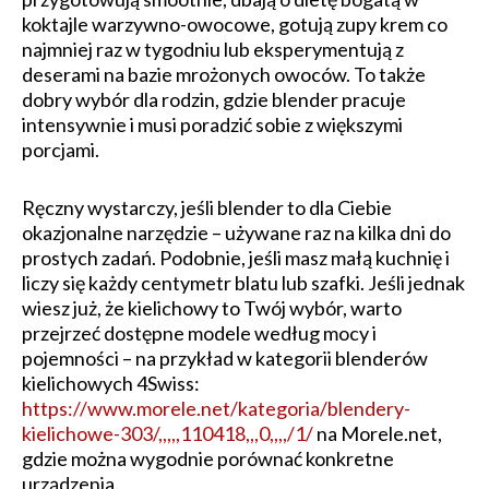
koktajle warzywno-owocowe, gotują zupy krem co
najmniej raz w tygodniu lub eksperymentują z
deserami na bazie mrożonych owoców. To także
dobry wybór dla rodzin, gdzie blender pracuje
intensywnie i musi poradzić sobie z większymi
porcjami.
Ręczny wystarczy, jeśli blender to dla Ciebie
okazjonalne narzędzie – używane raz na kilka dni do
prostych zadań. Podobnie, jeśli masz małą kuchnię i
liczy się każdy centymetr blatu lub szafki. Jeśli jednak
wiesz już, że kielichowy to Twój wybór, warto
przejrzeć dostępne modele według mocy i
pojemności – na przykład w kategorii blenderów
kielichowych 4Swiss:
https://www.morele.net/kategoria/blendery-
kielichowe-303/,,,,,110418,,,0,,,,/1/
na Morele.net,
gdzie można wygodnie porównać konkretne
urządzenia.