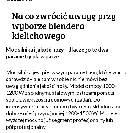
Na co zwrócić uwagę przy
wyborze blendera
kielichowego
Moc silnika i jakość noży – dlaczego te dwa
parametry idą w parze
Moc silnika jest pierwszym parametrem, który warto
sprawdzić – ale sam w sobie nic nie mówi bez
uwzględnienia jakości noży. Model o mocy 1000–
1200 W z solidnymi, stalowymi ostrzami poradzi
sobie z większością domowych zadań. Do
intensywnej pracy z lodem i twardymi składnikami
dobrze mieć przynajmniej 1200–1500 W. Modele o
wyższej mocy to już segment profesjonalny lub
półprofesjonalny.