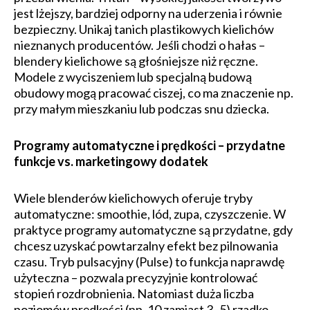
jest lżejszy, bardziej odporny na uderzenia i równie
bezpieczny. Unikaj tanich plastikowych kielichów
nieznanych producentów. Jeśli chodzi o hałas –
blendery kielichowe są głośniejsze niż ręczne.
Modele z wyciszeniem lub specjalną budową
obudowy mogą pracować ciszej, co ma znaczenie np.
przy małym mieszkaniu lub podczas snu dziecka.
Programy automatyczne i prędkości – przydatne
funkcje vs. marketingowy dodatek
Wiele blenderów kielichowych oferuje tryby
automatyczne: smoothie, lód, zupa, czyszczenie. W
praktyce programy automatyczne są przydatne, gdy
chcesz uzyskać powtarzalny efekt bez pilnowania
czasu. Tryb pulsacyjny (Pulse) to funkcja naprawdę
użyteczna – pozwala precyzyjnie kontrolować
stopień rozdrobnienia. Natomiast duża liczba
poziomów prędkości (np. 10 zamiast 3–5) rzadko