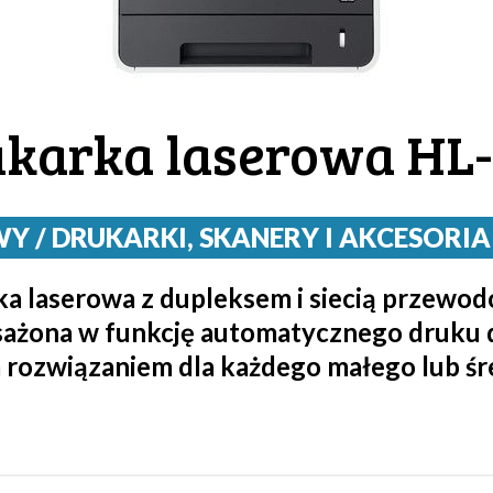
ukarka laserowa HL
/ DRUKARKI, SKANERY I AKCESORIA / 
a laserowa z dupleksem i siecią przewo
ażona w funkcję automatycznego druku 
 rozwiązaniem dla każdego małego lub śred