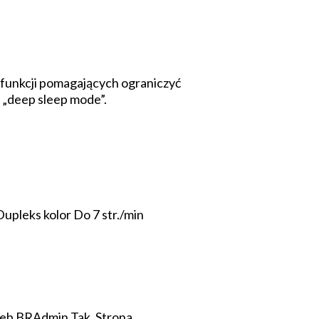
g funkcji pomagających ograniczyć
 „deep sleep mode”.
upleks kolor Do 7 str./min
Web BRAdmin Tak, Strona