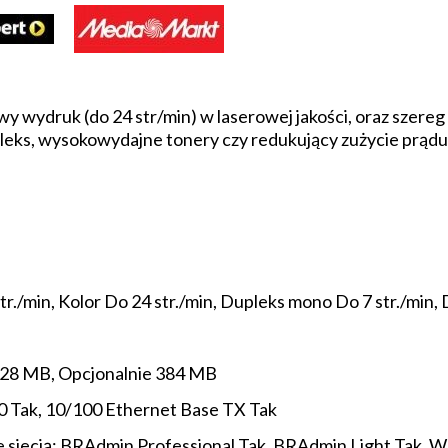
wy wydruk (do 24 str/min) w laserowej jakości, oraz szere
pleks, wysokowydajne tonery czy redukujący zużycie prądu
./min, Kolor Do 24 str./min, Dupleks mono Do 7 str./min, D
28 MB, Opcjonalnie 384 MB
.0 Tak, 10/100 Ethernet Base TX Tak
siecią: BRAdmin Professional Tak, BRAdmin Light Tak, 