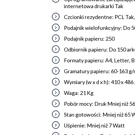
internetowa drukarki Tak
Czcionki rezydentne: PCL Tak,
Podajnik wielofunkcyjny: Do 5
Podajnik papieru: 250
Odbiornik papieru: Do 150 ar
Formaty papieru: A4, Letter, B
Gramatury papieru: 60-163 g
Wymiary (w x d x h): 410 x 48
Waga: 21 Kg
Pobór mocy: Druk Mniej niż 5
Stan gotowości: Mniej niż 65 
Uśpienie: Mniej niż 7 Watt