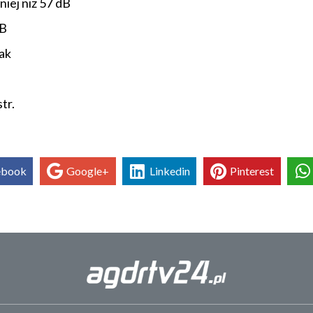
iej niż 57 dB
dB
ak
tr.
ebook
Google+
Linkedin
Pinterest