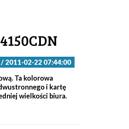
-4150CDN
2011-02-22 07:44:00
dową. Ta kolorowa
dwustronnego i kartę
niej wielkości biura.