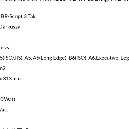
 BR-Script 3 Tak
0 arkuszy
kuszy
5(ISO/JIS), A5, A5(Long Edge), B6(ISO), A6,Executive, Lega
/m2
6 x 313 mm
60 Watt
Watt