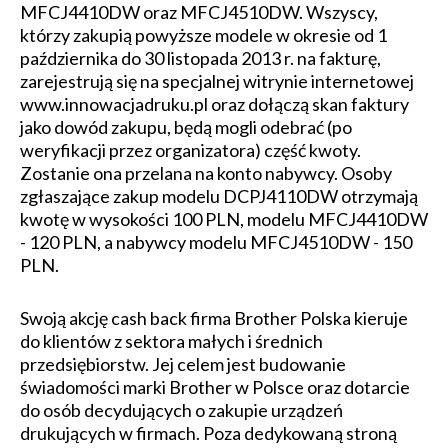
MFCJ4410DW oraz MFCJ4510DW. Wszyscy,
którzy zakupią powyższe modele w okresie od 1
października do 30 listopada 2013 r. na fakturę,
zarejestrują się na specjalnej witrynie internetowej
www.innowacjadruku.pl oraz dołączą skan faktury
jako dowód zakupu, będą mogli odebrać (po
weryfikacji przez organizatora) część kwoty.
Zostanie ona przelana na konto nabywcy. Osoby
zgłaszające zakup modelu DCPJ4110DW otrzymają
kwotę w wysokości 100 PLN, modelu MFCJ4410DW
- 120 PLN, a nabywcy modelu MFCJ4510DW - 150
PLN.
Swoją akcję cash back firma Brother Polska kieruje
do klientów z sektora małych i średnich
przedsiębiorstw. Jej celem jest budowanie
świadomości marki Brother w Polsce oraz dotarcie
do osób decydujących o zakupie urządzeń
drukujących w firmach. Poza dedykowaną stroną