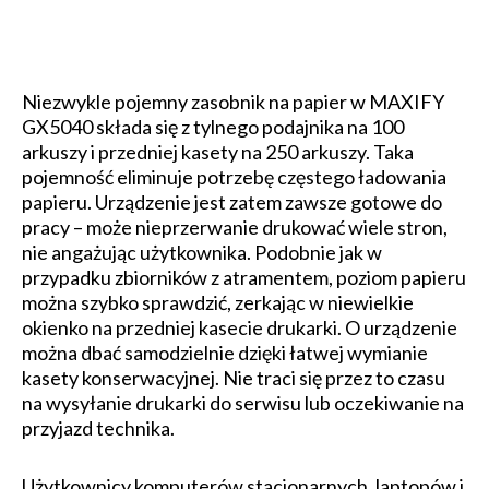
Niezwykle pojemny zasobnik na papier w MAXIFY
GX5040 składa się z tylnego podajnika na 100
arkuszy i przedniej kasety na 250 arkuszy. Taka
pojemność eliminuje potrzebę częstego ładowania
papieru. Urządzenie jest zatem zawsze gotowe do
pracy – może nieprzerwanie drukować wiele stron,
nie angażując użytkownika. Podobnie jak w
przypadku zbiorników z atramentem, poziom papieru
można szybko spraw­dzić, zerkając w niewielkie
okienko na przedniej kasecie drukarki. O urządzenie
można dbać samodzielnie dzięki łatwej wymianie
kasety konserwacyjnej. Nie traci się przez to czasu
na wysyłanie drukarki do serwisu lub oczekiwanie na
przyjazd technika.
Użytkownicy komputerów stacjonarnych, laptopów i