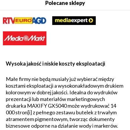
Polecane sklepy
Wysoka jakość i niskie koszty eksploatacji
Małe firmy nie będą musiały już wybierać między
kosztami eksploatacji a wysokonakładowym drukiem
kolorowym w dobrej jakości. Idealna do wydruków
prezentacji lub materiałów marketingowych
drukarka MAXIFY GX5040 może wydrukować 14
000 stron[i] z pełnego zestawu butelek z trwałym
atramentem pigmentowym, tworząc dokumenty
biznesowe odporne na działanie wody i markerów.