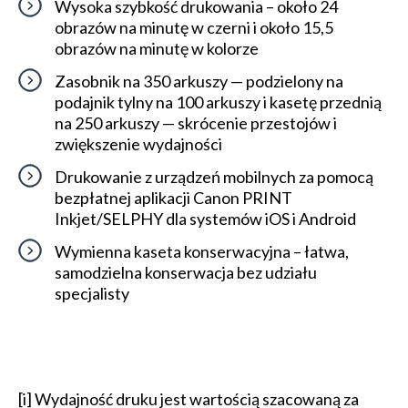
Wysoka szybkość drukowania – około 24
obrazów na minutę w czerni i około 15,5
obrazów na minutę w kolorze
Zasobnik na 350 arkuszy — podzielony na
podajnik tylny na 100 arkuszy i kasetę przednią
na 250 arkuszy — skrócenie przestojów i
zwiększenie wydajności
Drukowanie z urządzeń mobilnych za pomocą
bezpłatnej aplikacji Canon PRINT
Inkjet/SELPHY dla systemów iOS i Android
Wymienna kaseta konserwacyjna – łatwa,
samodzielna konserwacja bez udziału
specjalisty
[i] Wydajność druku jest wartością szacowaną za