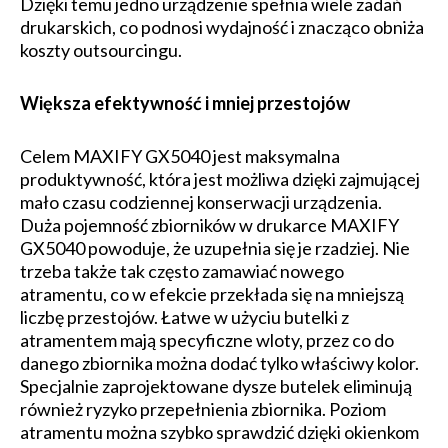
Dzięki temu jedno urządzenie spełnia wiele zadań
drukarskich, co podnosi wydajność i znacząco obniża
koszty outsourcingu.
Większa efektywność i mniej przestojów
Celem MAXIFY GX5040 jest maksymalna
produktywność, która jest możliwa dzięki zajmującej
mało czasu codziennej konserwacji urządzenia.
Duża pojemność zbiorników w drukarce MAXIFY
GX5040 powoduje, że uzupełnia się je rzadziej. Nie
trzeba także tak często zamawiać nowego
atramentu, co w efekcie przekłada się na mniejszą
liczbę przestojów. Łatwe w użyciu butelki z
atramentem mają specyficzne wloty, przez co do
danego zbiornika można dodać tylko właściwy kolor.
Specjalnie zaprojektowane dysze butelek eliminują
również ryzyko przepełnienia zbiornika. Poziom
atramentu można szybko sprawdzić dzięki okienkom