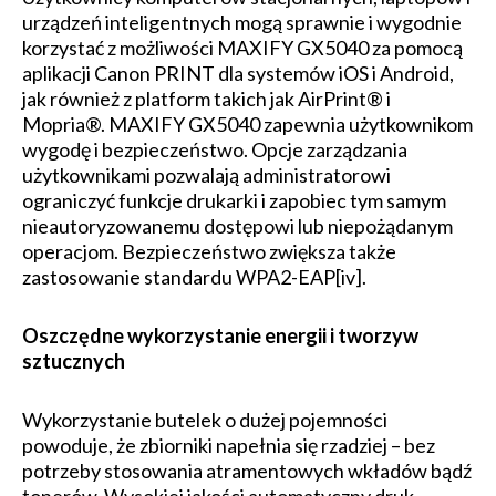
urządzeń inteligentnych mogą sprawnie i wygodnie
korzystać z możliwości MAXIFY GX5040 za pomocą
aplikacji Canon PRINT dla systemów iOS i Android,
jak rów­nież z platform takich jak AirPrint® i
Mopria®. MAXIFY GX5040 zapewnia użytkownikom
wygodę i bez­pie­czeństwo. Opcje zarządzania
użytkownikami pozwalają administratorowi
ograniczyć funkcje drukarki i zapobiec tym samym
nieautoryzowanemu dostępowi lub niepożądanym
operacjom. Bezpieczeństwo zwiększa także
zastosowanie standardu WPA2-EAP[iv].
Oszczędne wykorzystanie energii i tworzyw
sztucznych
Wykorzystanie butelek o dużej pojemności
powoduje, że zbiorniki napełnia się rzadziej – bez
potrzeby stosowania atramentowych wkładów bądź