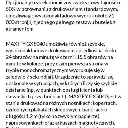
Opcjonalny tryb ekonomiczny zwiększa wydajność o
50% w porównaniu z drukowaniem standardowym,
umożliwiając wysokonakładowy wydruk około 21
000 stron[ii] z jednego pełnego zestawu butelek z
atramentem.
MAXIFY GX5040 umożliwia również szybkie,
wysokonakładowe drukowanie z prędkością około
24 obra­zów na minutę w czerni i 15,5 obrazów na
minutę w kolorze, przy czym pierwsza strona w
trybie monochro­ma­tycznym wydrukuje się w
zaledwie 7 sekund[iii]. Urządzenie to sprawdzi się
doskonale w sytuacjach, w których liczy się szybkie
działanie (np. w punktach obsługi klienta lub
niewielkich przychodniach). MAXIFY GX5040 jest w
stanie drukować na różnych nośnikach: kopertach,
ozdobnych plakatach sklepowych, banerach o
długości 1,2 m (tylko na zwykłym papierze),
naprasowankach oraz arkuszach magnetycznych.