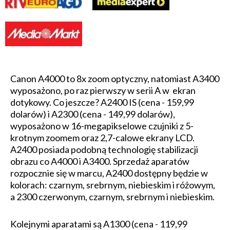
Canon A4000 to 8x zoom optyczny, natomiast A3400
wyposażono, po raz pierwszy w serii A w ekran
dotykowy. Co jeszcze? A2400 IS (cena - 159,99
dolarów) i A2300 (cena - 149,99 dolarów),
wyposażono w 16-megapikselowe czujniki z 5-
krotnym zoomem oraz 2,7-calowe ekrany LCD.
A2400 posiada podobną technologię stabilizacji
obrazu co A4000 i A3400. Sprzedaż aparatów
rozpocznie się w marcu, A2400 dostępny będzie w
kolorach: czarnym, srebrnym, niebieskim i różowym,
a 2300 czerwonym, czarnym, srebrnym i niebieskim.
Kolejnymi aparatami są A1300 (cena - 119,99