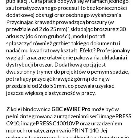
publikacji. Cała praca odbywa się w ramach jednego,
zautomatyzowanego procesu i to bez konieczności
dodatkowej obsługi oraz osobnego wykańczania.
Przycinając krawędź prowadzącą broszury (w
przedziale od 2 do 25 mm) i składając broszurę z 30
arkuszy (do 6 mm grubości), moduł potrafi
spłaszczyć również grzbiet takiego dokumentu i
nadać mu kwadratowy kształt. Efekt? Profesjonalny
wygląd i znaczne ułatwienie pakowania, układania i
dystrybucji broszur. Dodatkową opcją jest
dwustronny trymer do projektów o pełnym spadzie,
potrafiący przyciąć krawędź górną i dolną w
przedziale od 2 do 51 mm, co pozwala uzyskać
jeszcze większą elastyczność w pracy.
Z kolei bindownica
GBC eWIRE Pro
może być w
pełni zintegrowana z urządzeniami serii imagePRESS
C910, imagePRESS C10010VP oraz urządzeniem
monochromatycznym varioPRINT 140. Jej
wykorzystanie pozwala na całkowitą automatyzację