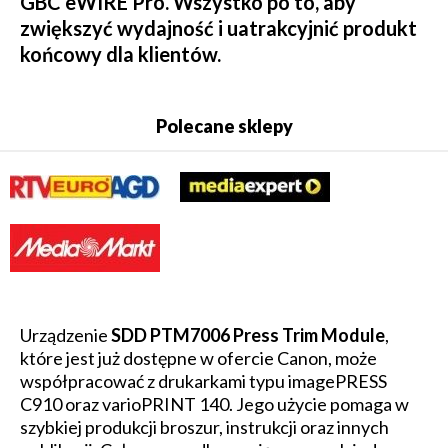
GBC eWIRE Pro. Wszystko po to, aby
zwiększyć wydajność i uatrakcyjnić produkt
końcowy dla klientów.
Polecane sklepy
Urządzenie
SDD PTM7006 Press Trim Module
,
które jest już dostępne w ofercie Canon, może
współpracować z drukarkami typu imagePRESS
C910 oraz varioPRINT 140. Jego użycie pomaga w
szybkiej produkcji broszur, instrukcji oraz innych