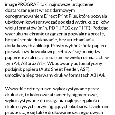
imagePROGRAF, tak i najnowsze urządzenie
dostarczane jest wraz z darmowym
oprogramowaniem Direct Print Plus, które pozwala
użytkownikowi sprawdzać podgląd wydruku z plików
wielu formatów (m.in. PDF, JPEG czy TIFF). Podgląd
wydruku na ekranie urządzenia pozwala na proste,
bezpośrednie drukowanie, bez uruchamiania
dodatkowych aplikacji. Prosty wybór źródła papieru
pozwala użytkownikowi przełączać się pomiędzy
papierem z roli oraz arkuszami w wielu rozmiarach, w
tym A4, A3 oraz A1+. Wbudowany automatyczny
podajnik papieru (Auto Sheet Feeder, ASF)
umożliwia nieprzerwany druk w formatach A3 i A4.
Wszystkie cztery tusze, wykorzystywane przez
drukarkę, to kolorowe atramenty pigmentowe,
wykorzystywane do osiągania najlepszej jakości
druku i żywych, przyciągających oko barw. Dzięki nim
proste staje się także drukowanie szczegółowych