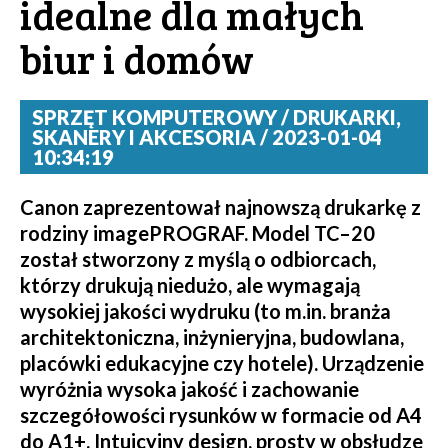
idealne dla małych
biur i domów
SPRZĘT KOMPUTEROWY / DRUKARKI,
SKANERY I AKCESORIA / 2023-01-04
10:34:19
Canon zaprezentował najnowszą drukarkę z
rodziny imagePROGRAF. Model TC–20
został stworzony z myślą o odbiorcach,
którzy drukują niedużo, ale wymagają
wysokiej jakości wydruku (to m.in. branża
architektoniczna, inżynieryjna, budowlana,
placówki edukacyjne czy hotele). Urządzenie
wyróżnia wysoka jakość i zachowanie
szczegółowości rysunków w formacie od A4
do A1+. Intuicyjny design, prosty w obsłudze