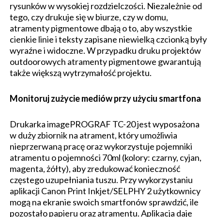
rysunków w wysokiej rozdzielczości. Niezależnie od
tego, czy drukuje się w biurze, czy w domu,
atramenty pigmentowe dbają o to, aby wszystkie
cienkie linie i teksty zapisane niewielką czcionką były
wyraźne i widoczne. W przypadku druku projektów
outdoorowych atramenty pigmentowe gwarantują
także większą wytrzymałość projektu.
Monitoruj zużycie mediów przy użyciu smartfona
Drukarka imagePROGRAF TC-20 jest wyposażona
w duży zbiornik na atrament, który umożliwia
nieprzerwaną pracę oraz wykorzystuje pojemniki
atramentu o pojemności 70ml (kolory: czarny, cyjan,
magenta, żółty), aby zredukować konieczność
częstego uzupełniania tuszu. Przy wykorzystaniu
aplikacji Canon Print Inkjet/SELPHY 2 użytkownicy
mogą na ekranie swoich smartfonów sprawdzić, ile
pozostało papieru oraz atramentu. Aplikacja daje