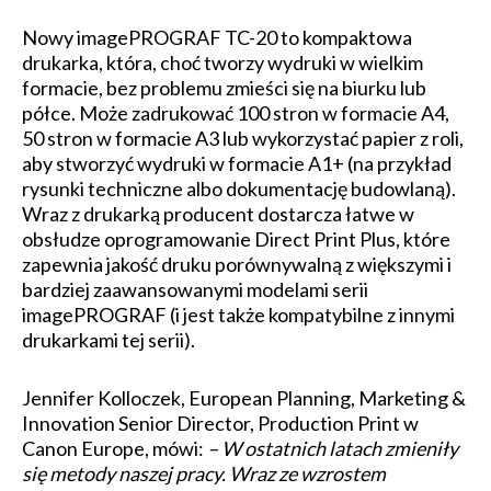
Nowy imagePROGRAF TC-20 to kompaktowa
drukarka, która, choć tworzy wydruki w wielkim
formacie, bez problemu zmieści się na biurku lub
półce. Może zadrukować 100 stron w formacie A4,
50 stron w formacie A3 lub wykorzystać papier z roli,
aby stworzyć wydruki w formacie A1+ (na przykład
rysunki techniczne albo dokumentację budowlaną).
Wraz z drukarką producent dostarcza łatwe w
obsłudze oprogramowanie Direct Print Plus, które
zapewnia jakość druku porównywalną z większymi i
bardziej zaawansowanymi modelami serii
imagePROGRAF (i jest także kompatybilne z innymi
drukarkami tej serii).
Jennifer Kolloczek, European Planning, Marketing &
Innovation Senior Director, Production Print w
Canon Europe, mówi:
– W ostatnich latach zmieniły
się metody naszej pracy. Wraz ze wzrostem