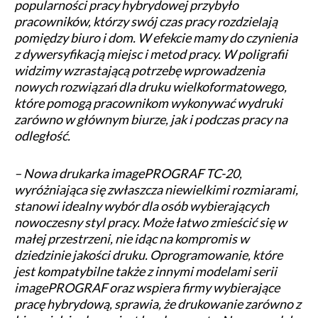
popularności pracy hybrydowej przybyło
pracowników, którzy swój czas pracy rozdzielają
pomiędzy biuro i dom. W efekcie mamy do czynienia
z dywersyfikacją miejsc i metod pracy. W poligrafii
widzimy wzrastającą potrzebę wprowadzenia
nowych rozwiązań dla druku wielkoformatowego,
które pomogą pracownikom wykonywać wydruki
zarówno w głównym biurze, jak i podczas pracy na
odległość.
– Nowa drukarka imagePROGRAF TC-20,
wyróżniająca się zwłaszcza niewielkimi rozmiarami,
stanowi idealny wybór dla osób wybierających
nowoczesny styl pracy. Może łatwo zmieścić się w
małej przestrzeni, nie idąc na kompromis w
dziedzinie jakości druku. Oprogramowanie, które
jest kompatybilne także z innymi modelami serii
imagePROGRAF oraz wspiera firmy wybierające
pracę hybrydową, sprawia, że drukowanie zarówno z