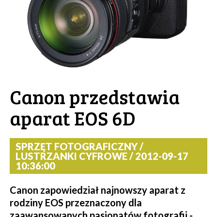
Canon przedstawia
aparat EOS 6D
SPRZĘT FOTOGRAFICZNY /
LUSTRZANKI CYFROWE / 2012-09-17
10:36:00
Canon zapowiedział najnowszy aparat z
rodziny EOS przeznaczony dla
zaawansowanych pasjonatów fotografii -