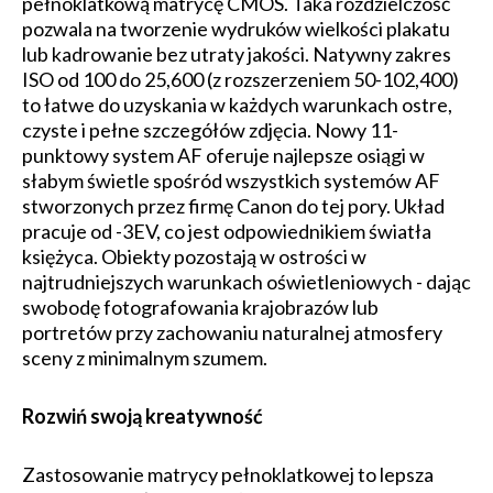
pełnoklatkową matrycę CMOS. Taka rozdzielczość
pozwala na tworzenie wydruków wielkości plakatu
lub kadrowanie bez utraty jakości. Natywny zakres
ISO od 100 do 25,600 (z rozszerzeniem 50-102,400)
to łatwe do uzyskania w każdych warunkach ostre,
czyste i pełne szczegółów zdjęcia. Nowy 11-
punktowy system AF oferuje najlepsze osiągi w
słabym świetle spośród wszystkich systemów AF
stworzonych przez firmę Canon do tej pory. Układ
pracuje od -3EV, co jest odpowiednikiem światła
księżyca. Obiekty pozostają w ostrości w
najtrudniejszych warunkach oświetleniowych - dając
swobodę fotografowania krajobrazów lub
portretów przy zachowaniu naturalnej atmosfery
sceny z minimalnym szumem.
Rozwiń swoją kreatywność
Zastosowanie matrycy pełnoklatkowej to lepsza