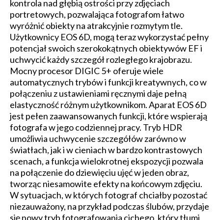
kontrola nad głębią ostrości przy zdjęciach
portretowych, pozwalająca fotografom łatwo
wyróżnić obiekty na atrakcyjnie rozmytym tle.
Użytkownicy EOS 6D, mogą teraz wykorzystać pełny
potencjał swoich szerokokątnych obiektywów EF i
uchwycić każdy szczegół rozległego krajobrazu.
Mocny procesor DIGIC 5+ oferuje wiele
automatycznych trybów i funkcji kreatywnych, co w
połączeniu z ustawieniami ręcznymi daje pełną
elastyczność różnym użytkownikom. Aparat EOS 6D
jest pełen zaawansowanych funkcji, które wspierają
fotografa w jego codziennej pracy. Tryb HDR
umożliwia uchwycenie szczegółów zarówno w
światłach, jak i w cieniach w bardzo kontrastowych
scenach, a funkcja wielokrotnej ekspozycji pozwala
na połączenie do dziewięciu ujęć w jeden obraz,
tworząc niesamowite efekty na końcowym zdjęciu.
W sytuacjach, w których fotograf chciałby pozostać
niezauważony, na przykład podczas ślubów, przydaje
się nowy tryb fotografowania cichego, który tłumi