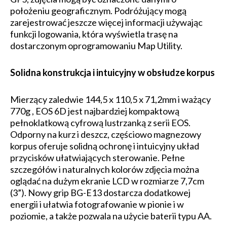
położeniu geograficznym. Podróżujący mogą
zarejestrować jeszcze więcej informacji używając
funkcji logowania, która wyświetla trasę na
dostarczonym oprogramowaniu Map Utility.
Solidna konstrukcja i intuicyjny w obsłudze korpus
Mierzący zaledwie 144,5 x 110,5 x 71,2mm i ważący
770g , EOS 6D jest najbardziej kompaktową
pełnoklatkową cyfrową lustrzanką z serii EOS.
Odporny na kurz i deszcz, częściowo magnezowy
korpus oferuje solidną ochronę i intuicyjny układ
przycisków ułatwiających sterowanie. Pełne
szczegółów i naturalnych kolorów zdjęcia można
oglądać na dużym ekranie LCD w rozmiarze 7,7cm
(3”). Nowy grip BG-E13 dostarcza dodatkowej
energii i ułatwia fotografowanie w pionie i w
poziomie, a także pozwala na użycie baterii typu AA.