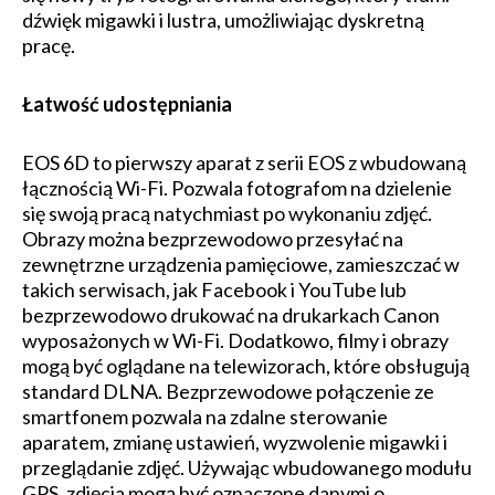
dźwięk migawki i lustra, umożliwiając dyskretną
pracę.
Łatwość udostępniania
EOS 6D to pierwszy aparat z serii EOS z wbudowaną
łącznością Wi-Fi. Pozwala fotografom na dzielenie
się swoją pracą natychmiast po wykonaniu zdjęć.
Obrazy można bezprzewodowo przesyłać na
zewnętrzne urządzenia pamięciowe, zamieszczać w
takich serwisach, jak Facebook i YouTube lub
bezprzewodowo drukować na drukarkach Canon
wyposażonych w Wi-Fi. Dodatkowo, filmy i obrazy
mogą być oglądane na telewizorach, które obsługują
standard DLNA. Bezprzewodowe połączenie ze
smartfonem pozwala na zdalne sterowanie
aparatem, zmianę ustawień, wyzwolenie migawki i
przeglądanie zdjęć. Używając wbudowanego modułu
GPS, zdjęcia mogą być oznaczone danymi o