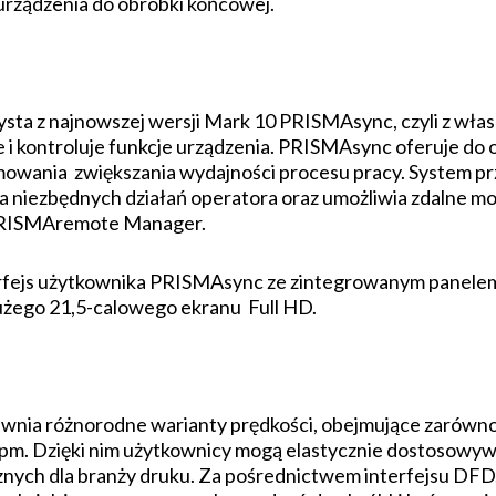
rządzenia do obróbki końcowej.
sta z najnowszej wersji Mark 10 PRISMAsync, czyli z włas
je i kontroluje funkcje urządzenia. PRISMAsync oferuje 
owania zwiększania wydajności procesu pracy. System pr
a niezbędnych działań operatora oraz umożliwia zdalne mo
PRISMAremote Manager.
erfejs użytkownika PRISMAsync ze zintegrowanym panele
żego 21,5-calowego ekranu Full HD.
nia różnorodne warianty prędkości, obejmujące zarówno o
 ipm. Dzięki nim użytkownicy mogą elastycznie dostosowyw
znych dla branży druku. Za pośrednictwem interfejsu DFD