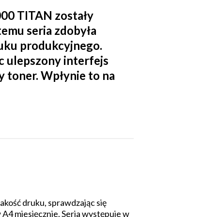
6000 TITAN zostały
temu seria zdobyła
uku produkcyjnego.
 ulepszony interfejs
 toner. Wpłynie to na
kość druku, sprawdzając się
4 miesięcznie. Seria występuje w