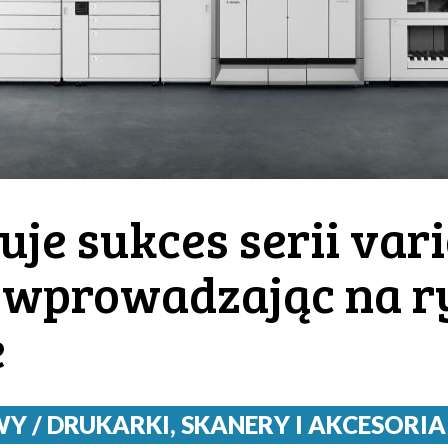
uje sukces serii va
 wprowadzając na ry
e
/ DRUKARKI, SKANERY I AKCESORIA / 