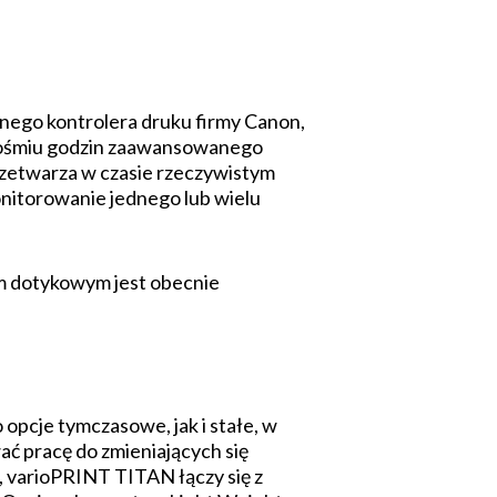
nego kontrolera druku firmy Canon,
do ośmiu godzin zaawansowanego
zetwarza w czasie rzeczywistym
nitorowanie jednego lub wielu
m dotykowym jest obecnie
pcje tymczasowe, jak i stałe, w
ać pracę do zmieniających się
, varioPRINT TITAN łączy się z