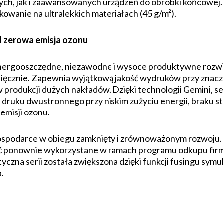
ch, jak i zaawansowanych urządzeń do obróbki końcowej.
wanie na ultralekkich materiałach (45 g/m²).
al zerowa emisja ozonu
nergooszczędne, niezawodne i wysoce produktywne rozwi
sięcznie. Zapewnia wyjątkową jakość wydruków przy znaczn
w produkcji dużych nakładów. Dzięki technologii Gemini, s
ruku dwustronnego przy niskim zużyciu energii, braku st
emisji ozonu.
 gospodarce w obiegu zamknięty i zrównoważonym rozwoju
 ponownie wykorzystane w ramach programu odkupu firmy
yczna serii została zwiększona dzięki funkcji fusingu sym
a.