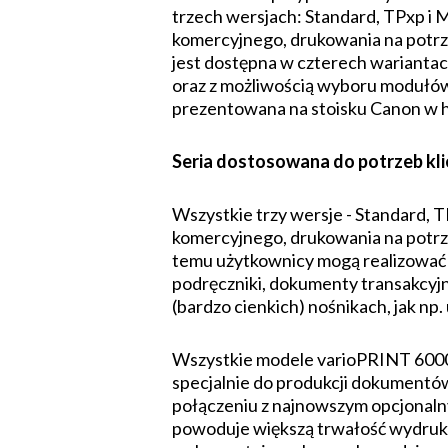
trzech wersjach: Standard, TPxp i 
komercyjnego, drukowania na potrz
jest dostępna w czterech wariantac
oraz z możliwością wyboru modułów 
prezentowana na stoisku Canon w h
Seria dostosowana do potrzeb kl
Wszystkie trzy wersje - Standard, 
komercyjnego, drukowania na potrz
temu użytkownicy mogą realizować pr
podręczniki, dokumenty transakcyjne
(bardzo cienkich) nośnikach, jak np
Wszystkie modele varioPRINT 6000 
specjalnie do produkcji dokumentów
połączeniu z najnowszym opcjonal
powoduje większą trwałość wydrukó