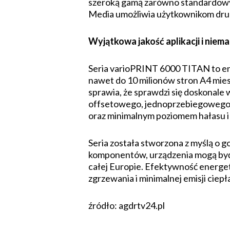
szeroką gamą zarówno standardowy
Media umożliwia użytkownikom druko
Wyjątkowa jakość aplikacji i niem
Seria varioPRINT 6000 TITAN to e
nawet do 10 milionów stron A4 mie
sprawia, że sprawdzi się doskonale 
offsetowego, jednoprzebiegowego d
oraz minimalnym poziomem hałasu i 
Seria została stworzona z myślą o
komponentów, urządzenia mogą być
całej Europie. Efektywność energet
zgrzewania i minimalnej emisji ciepł
źródło: agdrtv24.pl