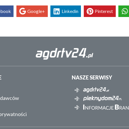
ebook
Google+
Linkedin
Pinterest
E
NASZE SERWISY
ydawców
 prywatności