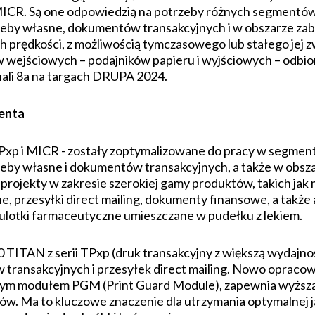
MICR. Są one odpowiedzią na potrzeby różnych segmentów 
eby własne, dokumentów transakcyjnych i w obszarze zab
h prędkości, z możliwością tymczasowego lub stałego jej 
wejściowych – podajników papieru i wyjściowych – odbior
ali 8a na targach DRUPA 2024.
ienta
TPxp i MICR - zostały zoptymalizowane do pracy w segment
eby własne i dokumentów transakcyjnych, a także w obsza
ojekty w zakresie szerokiej gamy produktów, takich jak m
, przesyłki direct mailing, dokumenty finansowe, a także 
. ulotki farmaceutyczne umieszczane w pudełku z lekiem.
TITAN z serii TPxp (druk transakcyjny z większą wydajno
 transakcyjnych i przesyłek direct mailing. Nowo opracow
nym modułem PGM (Print Guard Module), zapewnia wyższą
w. Ma to kluczowe znaczenie dla utrzymania optymalnej 