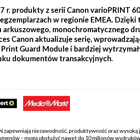
7 r. produkty z serii Canon varioPRINT 
egzemplarzach w regionie EMEA. Dzięki 
ku arkuszowego, monochromatycznego dr
es Canon aktualizuje serię, wprowadzając
Print Guard Module i bardziej wytrzymały
ruku dokumentów transakcyjnych.
zapewniają niezawodność, produktywność oraz wysoką ja
umenów – mogą obsłużyć nawet do 10 milionów wydruków A