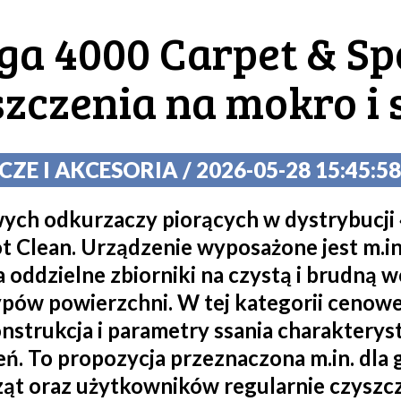
ga 4000 Carpet & Spo
szczenia na mokro i
E I AKCESORIA / 2026-05-28 15:45:58
h odkurzaczy piorących w dystrybucji 
 Clean. Urządzenie wyposażone jest m.in.
 oddzielne zbiorniki na czystą i brudną 
pów powierzchni. W tej kategorii cenowe
trukcja i parametry ssania charakteryst
. To propozycja przeznaczona m.in. dl
rząt oraz użytkowników regularnie czyszcz