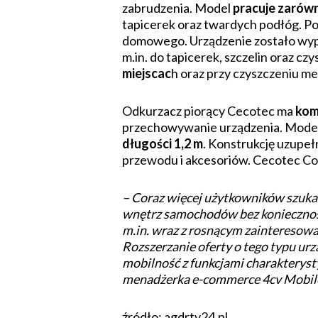
zabrudzenia. Model
pracuje zarówn
tapicerek oraz twardych podłóg. P
domowego. Urządzenie zostało wy
m.in. do tapicerek, szczelin oraz cz
miejscac
h oraz przy czyszczeniu m
Odkurzacz piorący Cecotec ma
kom
przechowywanie urządzenia. Model 
długości 1,2 m
. Konstrukcję uzupe
przewodu i akcesoriów. Cecotec Con
– Coraz więcej użytkowników szuka
wnętrz samochodów bez konieczności
m.in. wraz z rosnącym zainteresow
Rozszerzanie oferty o tego typu u
mobilność z funkcjami charakterys
menadżerka e-commerce 4cv Mobil
źródło: agdrtv24.pl