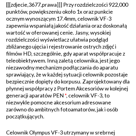
[[[zdjecie,3677,prawa]]] Przy rozdzielczości 922,000
punktów, powiększeniu około 1x oraz punkcie
ocznym wynoszącym 17.4mm, celownik VF-3
zapewnia wspaniałą jakość działania oraz doskonałą
wartość w oferowanej cenie. Jasny, wysokiej
rozdzielczości wyświetlacz ułatwia podgląd
zbliżanego ujęcia i rejestrowanie ostrych zdjęć i
filmów HD, szczególnie, gdy aparat współpracuje z
teleobiektywem. Inną zaletą celownika, jest jego
niezawodny mechanizm podłączania do aparatu
sprawiający, że w każdej sytuacji celownik pozostaje
bezpiecznie dopięty do korpusu. Zaprojektowany dla
płynnej współpracy z Portem Akcesoriów w kolejnej
generacji aparatów PEN
*
, celownik VF-3, to
niezwykle pomocne akcesorium adresowane
zarówno do ambitnych fotoamatorów, jak i osób
początkujących.
Celownik Olympus VF-3 utrzymany w srebrnej