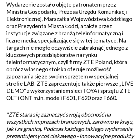
Wydarzenie zostało objęte patronatem przez
Ministra Gospodarki, Prezesa Urzędu Komunikacji
Elektronicznej, Marszałka Województwa Łódzkiego
oraz Prezydenta Miasta Łodzi, a także przez
instytucje związane z branżą teleinformatyczną i
liczne media, specjalizujące się w tej tematyce. Na
targach nie mogło oczywiście zabraknąć jednego z
kluczowych przedsiębiorstw na rynku
teleinformatycznym, czyli firmy ZTE Poland, która
oprócz własnego stoiska oferuje możliwość
zapoznania się ze swoim sprzętem w specjalnej
strefie LAB. ZTE zaprezentuje także pierwsze „LIVE
DEMO” z wykorzystaniem sieci TOYA i sprzętu ZTE
OLT i ONT m.in. modeli F601, F620 oraz F660.
"ZTE stara się zaznaczyć swoją obecność na
wszystkich imprezach branżowych, zarówno w kraju,
jak i za granicą. Podczas każdego takiego wydarzenia
prezentujemy coś ciekawego - innowacyjne produkty