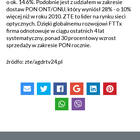
o ok. 14.6%. Podobnie jest z udziałem w zakresie
dostaw PON ONT/ONU, który wyniósł 28% - o 10%
więcej niż w roku 2010. ZTE to lider na rynku sieci
optycznych. Dzięki globalnemu rozwojowi FTTx
firma odnotowuje w ciągu ostatnich 4 lat
systematyczny, ponad 30 procentowy wzrost
sprzedaży w zakresie PON rocznie.
źródło: zte/agdrtv24.pl