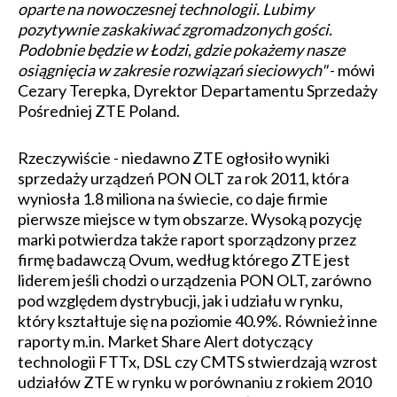
oparte na nowoczesnej technologii. Lubimy
pozytywnie zaskakiwać zgromadzonych gości.
Podobnie będzie w Łodzi, gdzie pokażemy nasze
osiągnięcia w zakresie rozwiązań sieciowych"
- mówi
Cezary Terepka, Dyrektor Departamentu Sprzedaży
Pośredniej ZTE Poland.
Rzeczywiście - niedawno ZTE ogłosiło wyniki
sprzedaży urządzeń PON OLT za rok 2011, która
wyniosła 1.8 miliona na świecie, co daje firmie
pierwsze miejsce w tym obszarze. Wysoką pozycję
marki potwierdza także raport sporządzony przez
firmę badawczą Ovum, według którego ZTE jest
liderem jeśli chodzi o urządzenia PON OLT, zarówno
pod względem dystrybucji, jak i udziału w rynku,
który kształtuje się na poziomie 40.9%. Również inne
raporty m.in. Market Share Alert dotyczący
technologii FTTx, DSL czy CMTS stwierdzają wzrost
udziałów ZTE w rynku w porównaniu z rokiem 2010