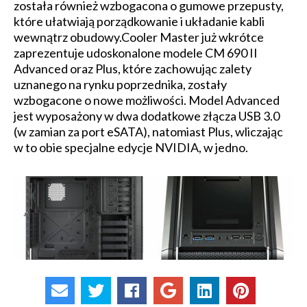
została również wzbogacona o gumowe przepusty,
które ułatwiają porządkowanie i układanie kabli
wewnątrz obudowy.Cooler Master już wkrótce
zaprezentuje udoskonalone modele CM 690 II
Advanced oraz Plus, które zachowując zalety
uznanego na rynku poprzednika, zostały
wzbogacone o nowe możliwości. Model Advanced
jest wyposażony w dwa dodatkowe złącza USB 3.0
(w zamian za port eSATA), natomiast Plus, wliczając
w to obie specjalne edycje NVIDIA, w jedno.