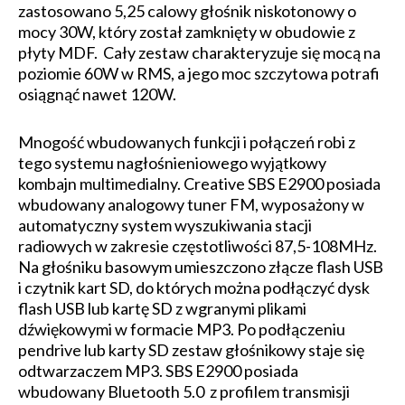
zastosowano 5,25 calowy głośnik niskotonowy o
mocy 30W, który został zamknięty w obudowie z
płyty MDF. Cały zestaw charakteryzuje się mocą na
poziomie 60W w RMS, a jego moc szczytowa potrafi
osiągnąć nawet 120W.
Mnogość wbudowanych funkcji i połączeń robi z
tego systemu nagłośnieniowego wyjątkowy
kombajn multimedialny. Creative SBS E2900 posiada
wbudowany analogowy tuner FM, wyposażony w
automatyczny system wyszukiwania stacji
radiowych w zakresie częstotliwości 87,5-108MHz.
Na głośniku basowym umieszczono złącze flash USB
i czytnik kart SD, do których można podłączyć dysk
flash USB lub kartę SD z wgranymi plikami
dźwiękowymi w formacie MP3. Po podłączeniu
pendrive lub karty SD zestaw głośnikowy staje się
odtwarzaczem MP3. SBS E2900 posiada
wbudowany Bluetooth 5.0 z profilem transmisji