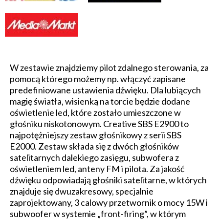
W zestawie znajdziemy pilot zdalnego sterowania, za
pomocą którego możemy np. włączyć zapisane
predefiniowane ustawienia dźwięku. Dla lubiących
magię światła, wisienką na torcie będzie dodane
oświetlenie led, które zostało umieszczone w
głośniku niskotonowym. Creative SBS E2900 to
najpotężniejszy zestaw głośnikowy z serii SBS
E2000. Zestaw składa się z dwóch głośników
satelitarnych dalekiego zasięgu, subwofera z
oświetleniem led, anteny FM i pilota. Za jakość
dźwięku odpowiadają głośniki satelitarne, w których
znajduje się dwuzakresowy, specjalnie
zaprojektowany, 3 calowy przetwornik o mocy 15W i
subwoofer w systemie „front-firing”, w którym