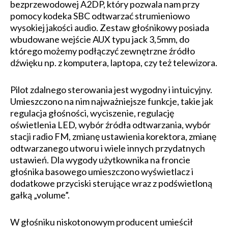
bezprzewodowej A2DP, który pozwala nam przy
pomocy kodeka SBC odtwarzać strumieniowo
wysokiej jakości audio. Zestaw głośnikowy posiada
wbudowane wejście AUX typu jack 3,5mm, do
którego możemy podłączyć zewnętrzne źródło
dźwięku np. z komputera, laptopa, czy też telewizora.
Pilot zdalnego sterowania jest wygodny i intuicyjny.
Umieszczono na nim najważniejsze funkcje, takie jak
regulacja głośności, wyciszenie, regulację
oświetlenia LED, wybór źródła odtwarzania, wybór
stacji radio FM, zmianę ustawienia korektora, zmianę
odtwarzanego utworu i wiele innych przydatnych
ustawień. Dla wygody użytkownika na froncie
głośnika basowego umieszczono wyświetlacz i
dodatkowe przyciski sterujące wraz z podświetloną
gałką „volume”.
W głośniku niskotonowym producent umieścił