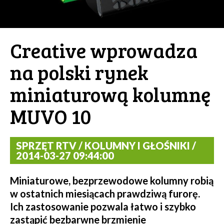
Creative wprowadza
na polski rynek
miniaturową kolumnę
MUVO 10
SPRZĘT RTV / KOLUMNY I GŁOŚNIKI /
2014-03-27 09:44:00
Miniaturowe, bezprzewodowe kolumny robią
w ostatnich miesiącach prawdziwą furorę.
Ich zastosowanie pozwala łatwo i szybko
zastąpić bezbarwne brzmienie