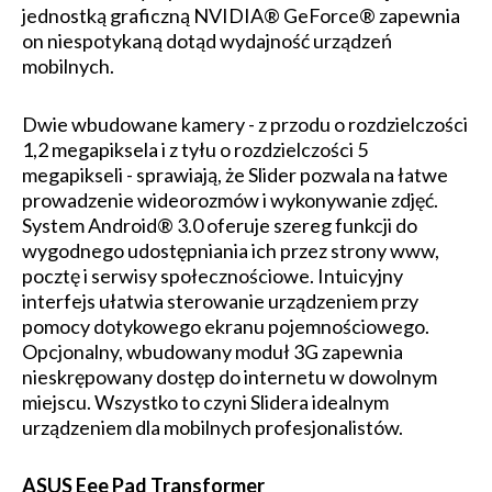
jednostką graficzną NVIDIA® GeForce® zapewnia
on niespotykaną dotąd wydajność urządzeń
mobilnych.
Dwie wbudowane kamery - z przodu o rozdzielczości
1,2 megapiksela i z tyłu o rozdzielczości 5
megapikseli - sprawiają, że Slider pozwala na łatwe
prowadzenie wideorozmów i wykonywanie zdjęć.
System Android® 3.0 oferuje szereg funkcji do
wygodnego udostępniania ich przez strony www,
pocztę i serwisy społecznościowe. Intuicyjny
interfejs ułatwia sterowanie urządzeniem przy
pomocy dotykowego ekranu pojemnościowego.
Opcjonalny, wbudowany moduł 3G zapewnia
nieskrępowany dostęp do internetu w dowolnym
miejscu. Wszystko to czyni Slidera idealnym
urządzeniem dla mobilnych profesjonalistów.
ASUS Eee Pad Transformer