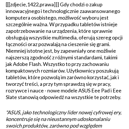
[[[zdjecie,1422,prawa]]] Gdy chodzi o zakup
innowacyjnego i technologicznie zaawansowanego
komputera osobistego, możliwość wyboru jest
szczególnie ważna. W przypadku tabletów istnieje
zapotrzebowanie na urządzenia, które sprawnie
obsługują wszystkie multimedia, oferują szereg opcji
łączności oraz pozwalają na cieszenie się grami.
Niemniej istotne jest, by zapewniały one możliwie
najszerszą zgodność z różnymi standardami, takimi
jak Adobe Flash. Wszystko to przy zachowaniu
kompaktowych rozmiarów. Użytkownicy poszukują
tabletów, które pozwolą im zarówno korzystać, jak i
tworzyć treści, a przy tym sprawdzą się w pracy,
rozrywce i nauce - nowe modele ASUS Eee Pad i Eee
Slate stanowią odpowiedź na wszystkie te potrzeby.
"ASUS, jako technologiczny lider nowej cyfrowej ery,
koncentruje się na nieustannym udoskonalaniu
swoich produktów, zarówno pod względem