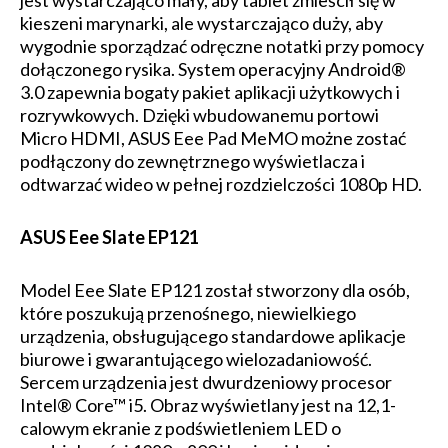
kieszeni marynarki, ale wystarczająco duży, aby
wygodnie sporządzać odręczne notatki przy pomocy
dołączonego rysika. System operacyjny Android®
3.0 zapewnia bogaty pakiet aplikacji użytkowych i
rozrywkowych. Dzięki wbudowanemu portowi
Micro HDMI, ASUS Eee Pad MeMO możne zostać
podłączony do zewnętrznego wyświetlacza i
odtwarzać wideo w pełnej rozdzielczości 1080p HD.
ASUS Eee Slate EP121
Model Eee Slate EP121 został stworzony dla osób,
które poszukują przenośnego, niewielkiego
urządzenia, obsługującego standardowe aplikacje
biurowe i gwarantującego wielozadaniowość.
Sercem urządzenia jest dwurdzeniowy procesor
Intel® Core™ i5. Obraz wyświetlany jest na 12,1-
calowym ekranie z podświetleniem LED o