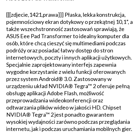
[[[zdjecie,1421,prawa]]] Płaska, lekka konstrukcja,
pojemnościowy ekran dotykowy o przekątnej 10,1”, a
także wszechstronność zastosowań sprawiają, że
ASUS Eee Pad Transformer to idealny komputer dla
osób, które chcą cieszyć się multimediami podczas
podróży oraz posiadać łatwy dostęp do stron
internetowych, poczty i innych aplikacji użytkowych.
Specjalnie zaprojektowany interfejs zapewnia
wygodne korzystanie z wielu funkcji oferowanych
przez system Android® 3.0. Zastosowany w
urządzeniu układ NVIDIA® Tegra™ 2 oferuje pełną
obsługę aplikacji Adobe Flash, możliwość
przeprowadzania wideokonferencji oraz
odtwarzania plików wideo w jakości HD. Chipset
NVIDIA® Tegra™ 2 jest ponadto gwarantem
wysokiej wydajności zarówno podczas przeglądania
internetu, jak i podczas uruchamiania mobilnych gier.