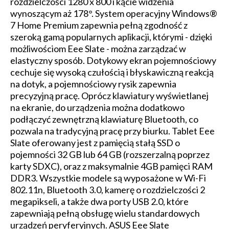
rozdzielczości 1280 x 800 i kącie widzenia
wynoszącym aż 178°. System operacyjny Windows®
7 Home Premium zapewnia pełną zgodność z
szeroką gamą popularnych aplikacji, którymi - dzięki
możliwościom Eee Slate - można zarządzać w
elastyczny sposób. Dotykowy ekran pojemnościowy
cechuje się wysoką czułością i błyskawiczną reakcją
na dotyk, a pojemnościowy rysik zapewnia
precyzyjną pracę. Oprócz klawiatury wyświetlanej
na ekranie, do urządzenia można dodatkowo
podłączyć zewnętrzną klawiaturę Bluetooth, co
pozwala na tradycyjną pracę przy biurku. Tablet Eee
Slate oferowany jest z pamięcią stałą SSD o
pojemności 32 GB lub 64 GB (rozszerzalną poprzez
karty SDXC), oraz z maksymalnie 4GB pamięci RAM
DDR3. Wszystkie modele są wyposażone w Wi-Fi
802.11n, Bluetooth 3.0, kamerę o rozdzielczości 2
megapikseli, a także dwa porty USB 2.0, które
zapewniają pełną obsługę wielu standardowych
urządzeń peryferyjnych. ASUS Eee Slate