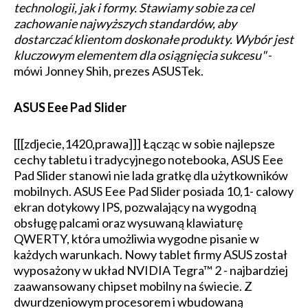
technologii, jak i formy. Stawiamy sobie za cel
zachowanie najwyższych standardów, aby
dostarczać klientom doskonałe produkty. Wybór jest
kluczowym elementem dla osiągnięcia sukcesu"
-
mówi Jonney Shih, prezes ASUSTek.
ASUS Eee Pad Slider
[[[zdjecie,1420,prawa]]] Łącząc w sobie najlepsze
cechy tabletu i tradycyjnego notebooka, ASUS Eee
Pad Slider stanowi nie lada gratkę dla użytkowników
mobilnych. ASUS Eee Pad Slider posiada 10,1- calowy
ekran dotykowy IPS, pozwalający na wygodną
obsługę palcami oraz wysuwaną klawiaturę
QWERTY, która umożliwia wygodne pisanie w
każdych warunkach. Nowy tablet firmy ASUS został
wyposażony w układ NVIDIA Tegra™ 2 - najbardziej
zaawansowany chipset mobilny na świecie. Z
dwurdzeniowym procesorem i wbudowaną