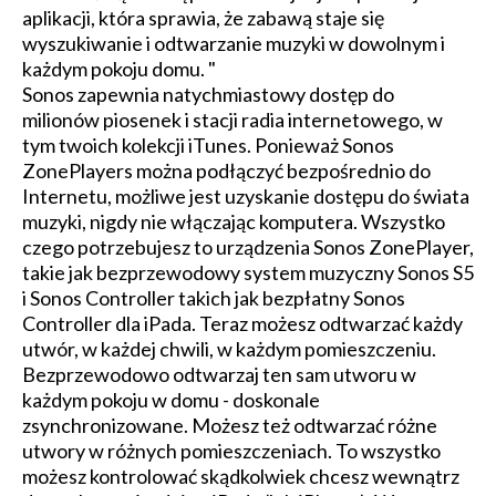
aplikacji, która sprawia, że zabawą staje się
wyszukiwanie i odtwarzanie muzyki w dowolnym i
każdym pokoju domu. "
Sonos zapewnia natychmiastowy dostęp do
milionów piosenek i stacji radia internetowego, w
tym twoich kolekcji iTunes. Ponieważ Sonos
ZonePlayers można podłączyć bezpośrednio do
Internetu, możliwe jest uzyskanie dostępu do świata
muzyki, nigdy nie włączając komputera. Wszystko
czego potrzebujesz to urządzenia Sonos ZonePlayer,
takie jak bezprzewodowy system muzyczny Sonos S5
i Sonos Controller takich jak bezpłatny Sonos
Controller dla iPada. Teraz możesz odtwarzać każdy
utwór, w każdej chwili, w każdym pomieszczeniu.
Bezprzewodowo odtwarzaj ten sam utworu w
każdym pokoju w domu - doskonale
zsynchronizowane. Możesz też odtwarzać różne
utwory w różnych pomieszczeniach. To wszystko
możesz kontrolować skądkolwiek chcesz wewnątrz