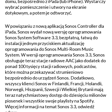
domu, bezpośrednio z iPada (lub iPhone). Wystarczy
wybrać pomieszczenie i utwory na ekranie
dotykowym, a potem je odtworzyć.
W powiązaniu z nową aplikacją Sonos Controller dla
iPada, Sonos wydał nową wersję oprogramowania
Sonos System Software 3.3, bezpłatną, łatwą do
instalacji jednym przyciskiem aktualizację
oprogramowania do Sonos Multi-Room Music
System. W wersji oprogramowania Sonos 3.3, Sonos
obsługuje teraz stacje radiowe AAC jako dodatek do
ponad 100 tysięcy stacji radiowych, podcastów,
które można przekazywać strumieniowo
bezpośrednio do urządzeń Sonos. Dodatkowo,
wszyscy klienci Sonos w Finlandii, Francji, Holandii,
Norwegii, Hiszpanii, Szwecji i Wielkiej Brytanii mają
teraz natychmiastowy dostęp do dziesięciu milionów
piosenek i wszystkie swoje playlisty na Spotify.
Więcej informacji na temat Sonos 3.3, odwiedź