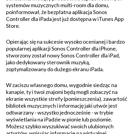
systemów muzycznych multi-room dla domu,
poinformował, że bezpłatna aplikacja Sonos
Controller dla iPada jest już dostępna w iTunes App
Store.
Opierając się na sukcesie wysoko ocenianej i bardzo
popularnej aplikacji Sonos Controller dla iPhone,
stworzony został nowy Sonos Controller dla iPad,
jako dedykowany sterownik muzyką,
zoptymalizowany do dużego ekranu iPada.
W zaciszu własnego domu, wygodnie siedząc na
kanapie, ty i twoi znajomi będą mogli zobaczyć na
ekranie wszystkie strefy (pomieszczenia), zawartość
bibliotek muzycznych i informację jaki utwór jest
odtwarzany - wszystko jednocześnie - w trybie
wyświetlania na iPadzie w pionie lub poziomie.
Możesz szybko wyszukiwać swoich ulubionych
artystów, wpisując informacje na wirtualnej