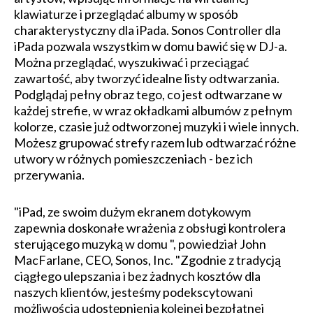
klawiaturze i przeglądać albumy w sposób
charakterystyczny dla iPada. Sonos Controller dla
iPada pozwala wszystkim w domu bawić się w DJ-a.
Można przeglądać, wyszukiwać i przeciągać
zawartość, aby tworzyć idealne listy odtwarzania.
Podglądaj pełny obraz tego, co jest odtwarzane w
każdej strefie, w wraz okładkami albumów z pełnym
kolorze, czasie już odtworzonej muzyki i wiele innych.
Możesz grupować strefy razem lub odtwarzać różne
utwory w różnych pomieszczeniach - bez ich
przerywania.
"iPad, ze swoim dużym ekranem dotykowym
zapewnia doskonałe wrażenia z obsługi kontrolera
sterującego muzyką w domu ", powiedział John
MacFarlane, CEO, Sonos, Inc. "Zgodnie z tradycją
ciągłego ulepszania i bez żadnych kosztów dla
naszych klientów, jesteśmy podekscytowani
możliwością udostępnienia kolejnej bezpłatnej