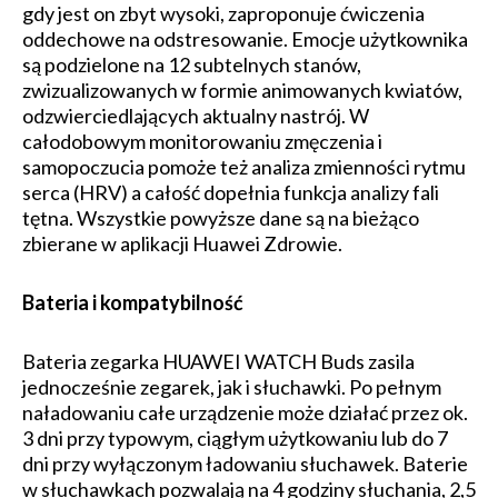
gdy jest on zbyt wysoki, zaproponuje ćwiczenia
oddechowe na odstresowanie. Emocje użytkownika
są podzielone na 12 subtelnych stanów,
zwizualizowanych w formie animowanych kwiatów,
odzwierciedlających aktualny nastrój. W
całodobowym monitorowaniu zmęczenia i
samopoczucia pomoże też analiza zmienności rytmu
serca (HRV) a całość dopełnia funkcja analizy fali
tętna. Wszystkie powyższe dane są na bieżąco
zbierane w aplikacji Huawei Zdrowie.
Bateria i kompatybilność
Bateria zegarka HUAWEI WATCH Buds zasila
jednocześnie zegarek, jak i słuchawki. Po pełnym
naładowaniu całe urządzenie może działać przez ok.
3 dni przy typowym, ciągłym użytkowaniu lub do 7
dni przy wyłączonym ładowaniu słuchawek. Baterie
w słuchawkach pozwalają na 4 godziny słuchania, 2,5