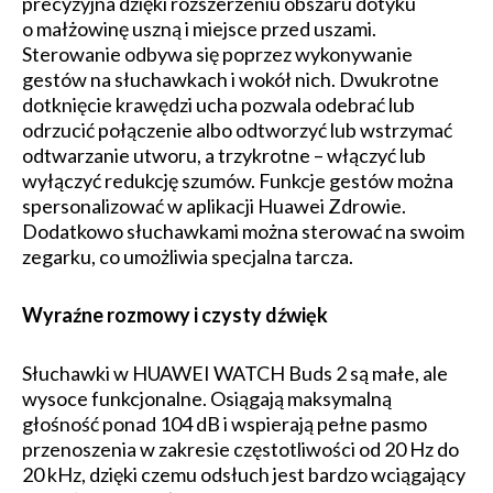
precyzyjna dzięki rozszerzeniu obszaru dotyku
o małżowinę uszną i miejsce przed uszami.
Sterowanie odbywa się poprzez wykonywanie
gestów na słuchawkach i wokół nich. Dwukrotne
dotknięcie krawędzi ucha pozwala odebrać lub
odrzucić połączenie albo odtworzyć lub wstrzymać
odtwarzanie utworu, a trzykrotne – włączyć lub
wyłączyć redukcję szumów. Funkcje gestów można
spersonalizować w aplikacji Huawei Zdrowie.
Dodatkowo słuchawkami można sterować na swoim
zegarku, co umożliwia specjalna tarcza.
Wyraźne rozmowy i czysty dźwięk
Słuchawki w HUAWEI WATCH Buds 2 są małe, ale
wysoce funkcjonalne. Osiągają maksymalną
głośność ponad 104 dB i wspierają pełne pasmo
przenoszenia w zakresie częstotliwości od 20 Hz do
20 kHz, dzięki czemu odsłuch jest bardzo wciągający