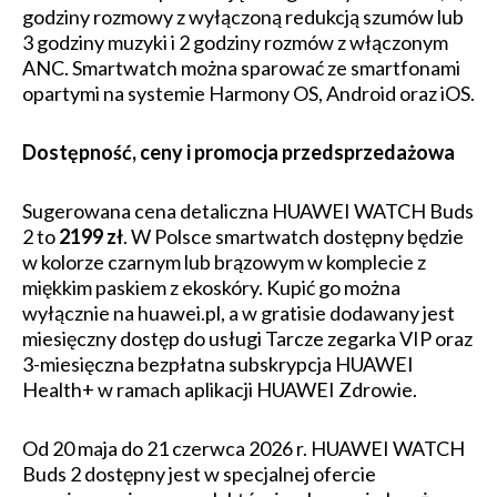
godziny rozmowy z wyłączoną redukcją szumów lub
3 godziny muzyki i 2 godziny rozmów z włączonym
ANC. Smartwatch można sparować ze smartfonami
opartymi na systemie Harmony OS, Android oraz iOS.
Dostępność, ceny i promocja przedsprzedażowa
Sugerowana cena detaliczna HUAWEI WATCH Buds
2 to
2199 zł
. W Polsce smartwatch dostępny będzie
w kolorze czarnym lub brązowym w komplecie z
miękkim paskiem z ekoskóry. Kupić go można
wyłącznie na huawei.pl, a w gratisie dodawany jest
miesięczny dostęp do usługi Tarcze zegarka VIP oraz
3-miesięczna bezpłatna subskrypcja HUAWEI
Health+ w ramach aplikacji HUAWEI Zdrowie.
Od 20 maja do 21 czerwca 2026 r. HUAWEI WATCH
Buds 2 dostępny jest w specjalnej ofercie