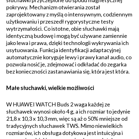
pokrywy. Mechanizm otwierania został
zaprojektowany z myślą o intensywnym, codziennym
użytkowaniu i przeszedł rygorystyczne testy
wytrzymałości. Co istotne, obie słuchawki mają
identyczną budowę i mogą być używane zamiennie
jako lewa i prawa, dzięki technologii wykrywania ich
usytuowania. Funkcja identyfikacji adaptacyjnej
automatycznie koryguje lewy i prawy kanał audio, co
pozwola nosić je, zdejmować i odkładać do zegarka
bez konieczności zastanawiania się, która jest która.
Małe słuchawki, wielkie możliwości
W HUAWEI WATCH Buds 2 waga każdej ze
słuchawek wynosi około 4 g, a ich rozmiar to jedynie
21,8 x 10,3 x 10,3 mm, więc są aż o 50% mniejsze od
tradycyjnych słuchawek TWS. Mimo niewielkich
rozmiarów, ich obsługa dotykowa jest intuicyjna i