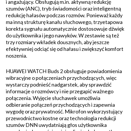
i angażujący. Obsługują m.in. aktywną redukcję
szumów (ANC), tryb świadomości oraz inteligentną
redukcję hałasów podczas rozmów. Ponieważ każdy
ma inną strukturę kanału słuchowego, trzyetapowa
korekta sygnału automatycznie dostosowuje dźwięk
do użytkownika i jego nawyków. W zestawie są też
trzy rozmiary wkładek dousznych, aby jeszcze
efektywniej odciąć się od hałasu i zwiększyć komfort
noszenia.
HUAWEI WATCH Buds 2 obsługuje powiadomienia
wibracyjne o połączeniach przychodzących, więc
wystarczy podnieść nadgarstek, aby sprawdzić
informacje o rozmówcy i nie przegapić ważnego
połączenia. Wyjęcie słuchawek umożliwia
odbieranie połączeń przychodzących i zapewnia
wygodę oraz prywatność. Mikrofon wykorzystujący
przewodnictwo kostne oraz technologia redukcji
szumów DNN uwydatniają głos użytkownika