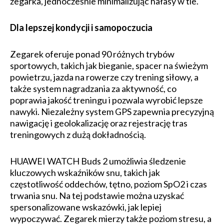
zegarka, jednocześnie minimalizując hałasy w tle.
Dla lepszej kondycji i samopoczucia
Zegarek oferuje ponad 90 różnych trybów
sportowych, takich jak bieganie, spacer na świeżym
powietrzu, jazda na rowerze czy trening siłowy, a
także system nagradzania za aktywność, co
poprawia jakość treningu i pozwala wyrobić lepsze
nawyki. Niezależny system GPS zapewnia precyzyjną
nawigację i geolokalizację oraz rejestrację tras
treningowych z dużą dokładnością.
HUAWEI WATCH Buds 2 umożliwia śledzenie
kluczowych wskaźników snu, takich jak
częstotliwość oddechów, tętno, poziom SpO2 i czas
trwania snu. Na tej podstawie można uzyskać
spersonalizowane wskazówki, jak lepiej
wypoczywać. Zegarek mierzy także poziom stresu, a