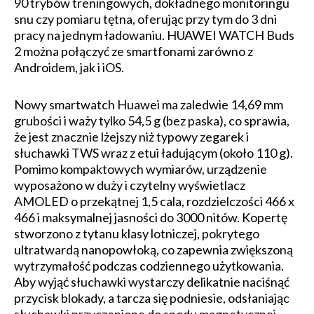
90 trybów treningowych, dokładnego monitoringu
snu czy pomiaru tętna, oferując przy tym do 3 dni
pracy na jednym ładowaniu. HUAWEI WATCH Buds
2 można połączyć ze smartfonami zarówno z
Androidem, jak i iOS.
Nowy smartwatch Huawei ma zaledwie 14,69 mm
grubości i waży tylko 54,5 g (bez paska), co sprawia,
że jest znacznie lżejszy niż typowy zegarek i
słuchawki TWS wraz z etui ładującym (około 110 g).
Pomimo kompaktowych wymiarów, urządzenie
wyposażono w duży i czytelny wyświetlacz
AMOLED o przekątnej 1,5 cala, rozdzielczości 466 x
466 i maksymalnej jasności do 3000 nitów. Kopertę
stworzono z tytanu klasy lotniczej, pokrytego
ultratwardą nanopowłoką, co zapewnia zwiększoną
wytrzymałość podczas codziennego użytkowania.
Aby wyjąć słuchawki wystarczy delikatnie naciśnąć
przycisk blokady, a tarcza się podniesie, odsłaniając
słuchawki przyczepione do spodu magnetycznej