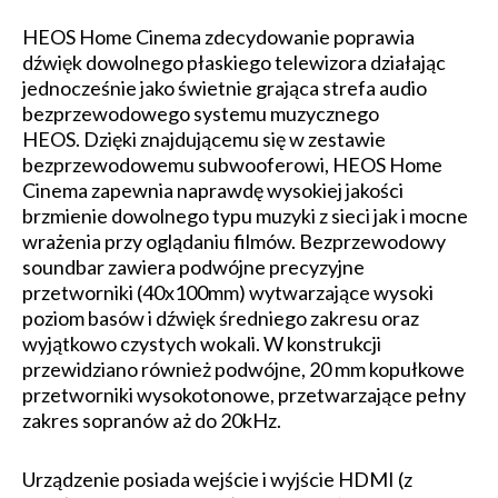
HEOS Home Cinema zdecydowanie poprawia
dźwięk dowolnego płaskiego telewizora działając
jednocześnie jako świetnie grająca strefa audio
bezprzewodowego systemu muzycznego
HEOS. Dzięki znajdującemu się w zestawie
bezprzewodowemu subwooferowi, HEOS Home
Cinema zapewnia naprawdę wysokiej jakości
brzmienie dowolnego typu muzyki z sieci jak i mocne
wrażenia przy oglądaniu filmów. Bezprzewodowy
soundbar zawiera podwójne precyzyjne
przetworniki (40x100mm) wytwarzające wysoki
poziom basów i dźwięk średniego zakresu oraz
wyjątkowo czystych wokali. W konstrukcji
przewidziano również podwójne, 20 mm kopułkowe
przetworniki wysokotonowe, przetwarzające pełny
zakres sopranów aż do 20kHz.
Urządzenie posiada wejście i wyjście HDMI (z