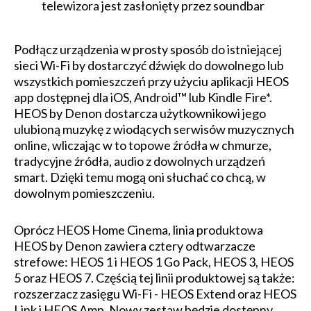
telewizora jest zasłonięty przez soundbar
Podłącz urządzenia w prosty sposób do istniejącej
sieci Wi-Fi by dostarczyć dźwięk do dowolnego lub
wszystkich pomieszczeń przy użyciu aplikacji HEOS
app dostępnej dla iOS, Android™ lub Kindle Fire*.
HEOS by Denon dostarcza użytkownikowi jego
ulubioną muzykę z wiodących serwisów muzycznych
online, wliczając w to topowe źródła w chmurze,
tradycyjne źródła, audio z dowolnych urządzeń
smart. Dzięki temu mogą oni słuchać co chcą, w
dowolnym pomieszczeniu.
Oprócz HEOS Home Cinema, linia produktowa
HEOS by Denon zawiera cztery odtwarzacze
strefowe: HEOS 1 i HEOS 1 Go Pack, HEOS 3, HEOS
5 oraz HEOS 7. Częścią tej linii produktowej są także:
rozszerzacz zasięgu Wi-Fi - HEOS Extend oraz HEOS
Link i HEOS Amp. Nowy zestaw będzie dostępny