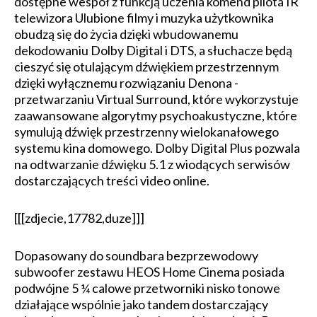
dostępne wespół z funkcją uczenia komend pilota IR
telewizora Ulubione filmy i muzyka użytkownika
obudzą się do życia dzięki wbudowanemu
dekodowaniu Dolby Digital i DTS, a słuchacze będą
cieszyć się otulającym dźwiękiem przestrzennym
dzięki wyłącznemu rozwiązaniu Denona -
przetwarzaniu Virtual Surround, które wykorzystuje
zaawansowane algorytmy psychoakustyczne, które
symulują dźwięk przestrzenny wielokanałowego
systemu kina domowego. Dolby Digital Plus pozwala
na odtwarzanie dźwięku 5.1 z wiodących serwisów
dostarczających treści video online.
[[[zdjecie,17782,duze]]]
Dopasowany do soundbara bezprzewodowy
subwoofer zestawu HEOS Home Cinema posiada
podwójne 5 ¼ calowe przetworniki nisko tonowe
działające wspólnie jako tandem dostarczający