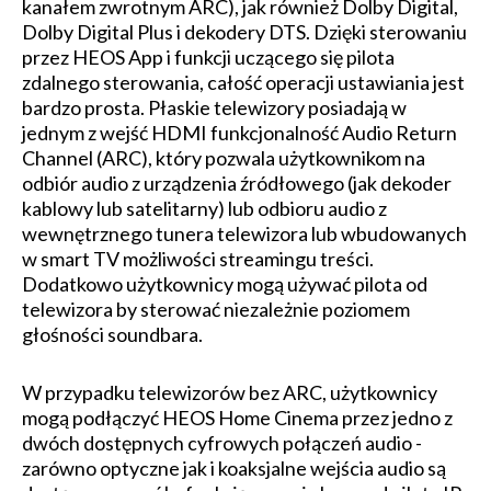
kanałem zwrotnym ARC), jak również Dolby Digital,
Dolby Digital Plus i dekodery DTS. Dzięki sterowaniu
przez HEOS App i funkcji uczącego się pilota
zdalnego sterowania, całość operacji ustawiania jest
bardzo prosta. Płaskie telewizory posiadają w
jednym z wejść HDMI funkcjonalność Audio Return
Channel (ARC), który pozwala użytkownikom na
odbiór audio z urządzenia źródłowego (jak dekoder
kablowy lub satelitarny) lub odbioru audio z
wewnętrznego tunera telewizora lub wbudowanych
w smart TV możliwości streamingu treści.
Dodatkowo użytkownicy mogą używać pilota od
telewizora by sterować niezależnie poziomem
głośności soundbara.
W przypadku telewizorów bez ARC, użytkownicy
mogą podłączyć HEOS Home Cinema przez jedno z
dwóch dostępnych cyfrowych połączeń audio -
zarówno optyczne jak i koaksjalne wejścia audio są