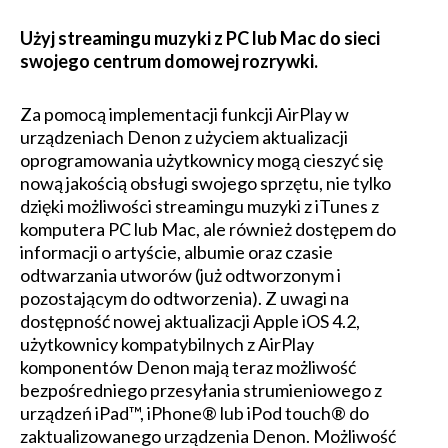
Użyj streamingu muzyki z PC lub Mac do sieci
swojego centrum domowej rozrywki.
Za pomocą implementacji funkcji AirPlay w
urządzeniach Denon z użyciem aktualizacji
oprogramowania użytkownicy mogą cieszyć się
nową jakością obsługi swojego sprzętu, nie tylko
dzięki możliwości streamingu muzyki z iTunes z
komputera PC lub Mac, ale również dostępem do
informacji o artyście, albumie oraz czasie
odtwarzania utworów (już odtworzonym i
pozostającym do odtworzenia). Z uwagi na
dostępność nowej aktualizacji Apple iOS 4.2,
użytkownicy kompatybilnych z AirPlay
komponentów Denon mają teraz możliwość
bezpośredniego przesyłania strumieniowego z
urządzeń iPad™, iPhone® lub iPod touch® do
zaktualizowanego urządzenia Denon. Możliwość