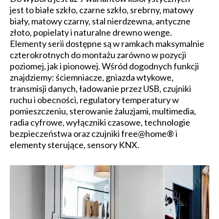
jest to białe szkło, czarne szkło, srebrny, matowy
biały, matowy czarny, stal nierdzewna, antyczne
złoto, popielaty i naturalne drewno wenge.
Elementy serii dostępne są w ramkach maksymalnie
czterokrotnych do montażu zarówno w pozycji
poziomej, jak i pionowej. Wśród dogodnych funkcji
znajdziemy: ściemniacze, gniazda wtykowe,
transmisji danych, ładowanie przez USB, czujniki
ruchu i obecności, regulatory temperatury w
pomieszczeniu, sterowanie żaluzjami, multimedia,
radia cyfrowe, wyłączniki czasowe, technologie
bezpieczeństwa oraz czujniki free@home® i
elementy sterujące, sensory KNX.