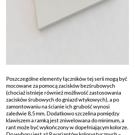
Poszczególne elementy łączników tej serii mogą być
mocowane za pomocą zacisków bezśrubowych
(chociaż istnieje również możliwość zastosowania
zacisków śrubowych do gniazd wtykowych), a po
zamontowaniu na ścianie ich grubość wynosi
zaledwie 8,5 mm. Dodatkowo szczelina pomiędzy
klawiszem a ramką jest zniwelowana do minimum, a
rant może być wykończony w dopełniającym kolorze.
Do wyboru jest aż 9 wariantów kolorystycznych –