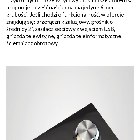
trzykrotnych. Także w tym wypadku także atutem są
proporcje – część naścienna ma jedyne 6 mm
grubości. Jeśli chodzi o funkcjonalność, w ofercie
znajdują się: przełącznik żaluzjowy, głośnik o
średnicy 2”, zasilacz sieciowy z wejściem USB,
gniazda telewizyjne, gniazda teleinformatyczne,
ściemniacz obrotowy.