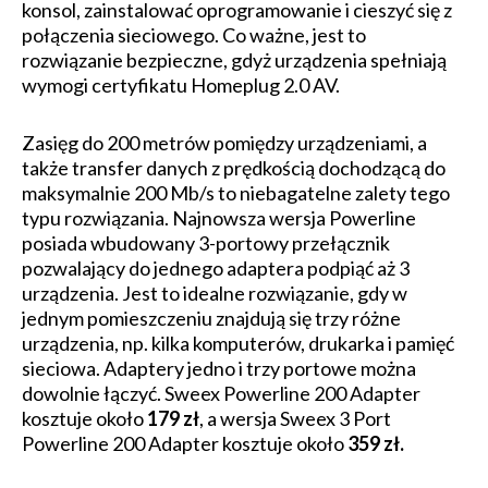
konsol, zainstalować oprogramowanie i cieszyć się z
połączenia sieciowego. Co ważne, jest to
rozwiązanie bezpieczne, gdyż urządzenia spełniają
wymogi certyfikatu Homeplug 2.0 AV.
Zasięg do 200 metrów pomiędzy urządzeniami, a
także transfer danych z prędkością dochodzącą do
maksymalnie 200 Mb/s to niebagatelne zalety tego
typu rozwiązania. Najnowsza wersja Powerline
posiada wbudowany 3-portowy przełącznik
pozwalający do jednego adaptera podpiąć aż 3
urządzenia. Jest to idealne rozwiązanie, gdy w
jednym pomieszczeniu znajdują się trzy różne
urządzenia, np. kilka komputerów, drukarka i pamięć
sieciowa. Adaptery jedno i trzy portowe można
dowolnie łączyć. Sweex Powerline 200 Adapter
kosztuje około
179 zł
, a wersja Sweex 3 Port
Powerline 200 Adapter kosztuje około
359 zł.