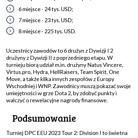
6 miejsce - 24 tys. USD;
7 miejsce - 23 tys. USD;
8 miejsce - 225 tys. USD.
Uczestnicy zawodów to 6 drużyn z Dywizji I 2
drużyny z Dywizji II z poprzedniego etapu. W
turnieju biorą udział m.in. drużyny Natus Vincere,
Virtus.pro, Hydra, HellRaisers, Team Spirit, One
Move, a także kilka innych zespołów z Europy
Wschodniej i WNP. Zawodnicy muszą pokazać swoje
umiejętności w grze Dota 2, by zdobyć punkty i
walczyć o rewelacyjne nagrody finansowe.
Podsumowanie
Turniej DPC EEU 2023 Tour 2: Division I to świetna