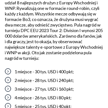
udział 8 najlepszych drużyn z Europy Wschodniej i
WNP. Rywalizują one w formacie round-robin, czyli
każdy z każdym. Wszystkie mecze odbywają się w
formacie Bo3, co oznacza, że drużyna musi wygrać
dwa mecze, aby odnieść zwycięstwo. Pula nagród w
turnieju DPC EEU 2023 Tour 2: Division I wynosi 205
000 dolarów amerykańskich. Zarówno dla fanów, jak
i dla graczy, jest to okazja, by obserwować
największe talenty e-sportowe z Europy Wschodniej
i WNP w akcji. Oto jak zostanie podzielona pula
nagród w turnieju:
1 miejsce - 30 tys. USD i 400 pkt;
2 miejsce - 28 tys. USD i 240 pkt;
3 miejsce - 27 tys. USD i 160 pkt;
4 miejsce - 26 tys. USD i 80 pkt;
5 miejsce - 25 tys. USD i 40 pkt;