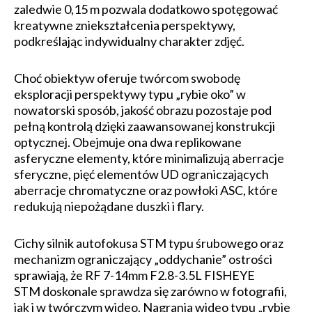
zaledwie 0,15 m pozwala dodatkowo spotęgować
kreatywne zniekształcenia perspektywy,
podkreślając indywidualny charakter zdjęć.
Choć obiektyw oferuje twórcom swobodę
eksploracji perspektywy typu „rybie oko” w
nowatorski sposób, jakość obrazu pozostaje pod
pełną kontrolą dzięki zaawansowanej konstrukcji
optycznej. Obejmuje ona dwa replikowane
asferyczne elementy, które minimalizują aberracje
sferyczne, pięć elementów UD ograniczających
aberracje chromatyczne oraz powłoki ASC, które
redukują niepożądane duszki i flary.
Cichy silnik autofokusa STM typu śrubowego oraz
mechanizm ograniczający „oddychanie” ostrości
sprawiają, że RF 7-14mm F2.8-3.5L FISHEYE
STM doskonale sprawdza się zarówno w fotografii,
jak i w twórczym wideo. Nagrania wideo typu „rybie