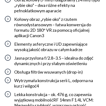
„rybie oko” – dwa różne efekty na
pełnoklatkowym aparacie
Kołowy obraz „rybie oko” z rzutem
równodystansowym – łatwa konwersja do
formatu 2D 180° VR za pomocą oficjalnej
aplikacji Canon3
Elementy asferyczne i UD zapewniające
wysoką jakość obrazu w całym kadrze
Jasna przysłona f/2.8–3.5 – idealna do zdjęć
dynamicznych i przy słabym oświetleniu
Obsługa filtrów wsuwanych (drop-in)
Wytrzymała konstrukcja serii L, odporna na
kurz i wilgoć4
Lekka konstrukcja – ok. 476 g, co zapewnia
wyjątkową mobilnośćRF 14mm F1.4L VCM:
Niezwykła szybkość, wzorcowa ostrość