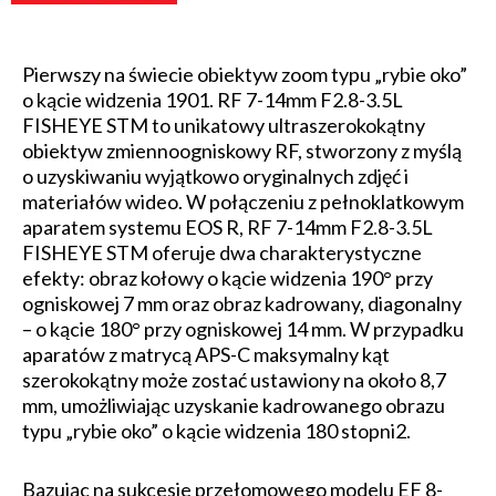
Pierwszy na świecie obiektyw zoom typu „rybie oko”
o kącie widzenia 1901. RF 7-14mm F2.8-3.5L
FISHEYE STM to unikatowy ultraszerokokątny
obiektyw zmiennoogniskowy RF, stworzony z myślą
o uzyskiwaniu wyjątkowo oryginalnych zdjęć i
materiałów wideo. W połączeniu z pełnoklatkowym
aparatem systemu EOS R, RF 7-14mm F2.8-3.5L
FISHEYE STM oferuje dwa charakterystyczne
efekty: obraz kołowy o kącie widzenia 190° przy
ogniskowej 7 mm oraz obraz kadrowany, diagonalny
– o kącie 180° przy ogniskowej 14 mm. W przypadku
aparatów z matrycą APS-C maksymalny kąt
szerokokątny może zostać ustawiony na około 8,7
mm, umożliwiając uzyskanie kadrowanego obrazu
typu „rybie oko” o kącie widzenia 180 stopni2.
Bazując na sukcesie przełomowego modelu EF 8-