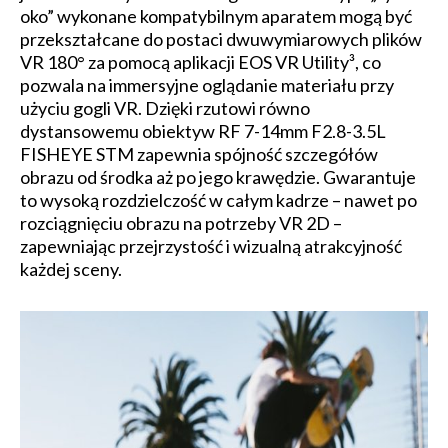
oko” wykonane kompatybilnym aparatem mogą być
przekształcane do postaci dwuwymiarowych plików
VR 180° za pomocą aplikacji EOS VR Utility³, co
pozwala na immersyjne oglądanie materiału przy
użyciu gogli VR. Dzięki rzutowi równo
dystansowemu obiektyw RF 7-14mm F2.8-3.5L
FISHEYE STM zapewnia spójność szczegółów
obrazu od środka aż po jego krawędzie. Gwarantuje
to wysoką rozdzielczość w całym kadrze – nawet po
rozciągnięciu obrazu na potrzeby VR 2D –
zapewniając przejrzystość i wizualną atrakcyjność
każdej sceny.