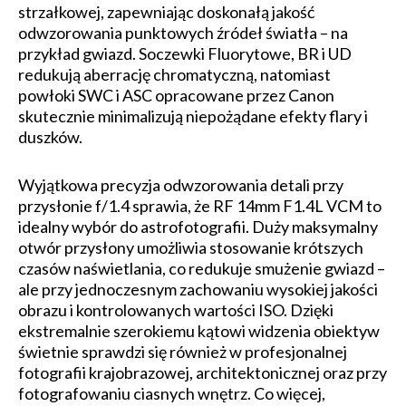
strzałkowej, zapewniając doskonałą jakość
odwzorowania punktowych źródeł światła – na
przykład gwiazd. Soczewki Fluorytowe, BR i UD
redukują aberrację chromatyczną, natomiast
powłoki SWC i ASC opracowane przez Canon
skutecznie minimalizują niepożądane efekty flary i
duszków.
Wyjątkowa precyzja odwzorowania detali przy
przysłonie f/1.4 sprawia, że RF 14mm F1.4L VCM to
idealny wybór do astrofotografii. Duży maksymalny
otwór przysłony umożliwia stosowanie krótszych
czasów naświetlania, co redukuje smużenie gwiazd –
ale przy jednoczesnym zachowaniu wysokiej jakości
obrazu i kontrolowanych wartości ISO. Dzięki
ekstremalnie szerokiemu kątowi widzenia obiektyw
świetnie sprawdzi się również w profesjonalnej
fotografii krajobrazowej, architektonicznej oraz przy
fotografowaniu ciasnych wnętrz. Co więcej,