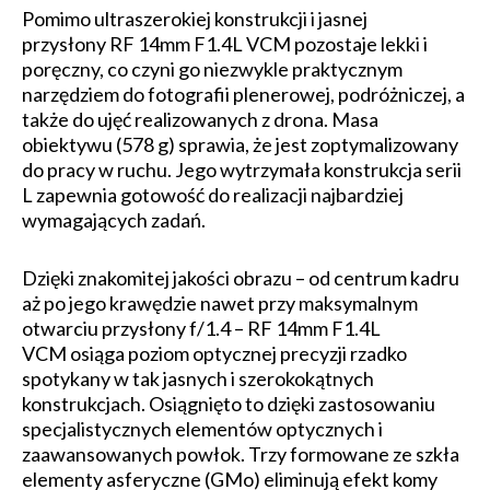
Pomimo ultraszerokiej konstrukcji i jasnej
przysłony RF 14mm F1.4L VCM pozostaje lekki i
poręczny, co czyni go niezwykle praktycznym
narzędziem do fotografii plenerowej, podróżniczej, a
także do ujęć realizowanych z drona. Masa
obiektywu (578 g) sprawia, że jest zoptymalizowany
do pracy w ruchu. Jego wytrzymała konstrukcja serii
L zapewnia gotowość do realizacji najbardziej
wymagających zadań.
Dzięki znakomitej jakości obrazu – od centrum kadru
aż po jego krawędzie nawet przy maksymalnym
otwarciu przysłony f/1.4 – RF 14mm F1.4L
VCM osiąga poziom optycznej precyzji rzadko
spotykany w tak jasnych i szerokokątnych
konstrukcjach. Osiągnięto to dzięki zastosowaniu
specjalistycznych elementów optycznych i
zaawansowanych powłok. Trzy formowane ze szkła
elementy asferyczne (GMo) eliminują efekt komy