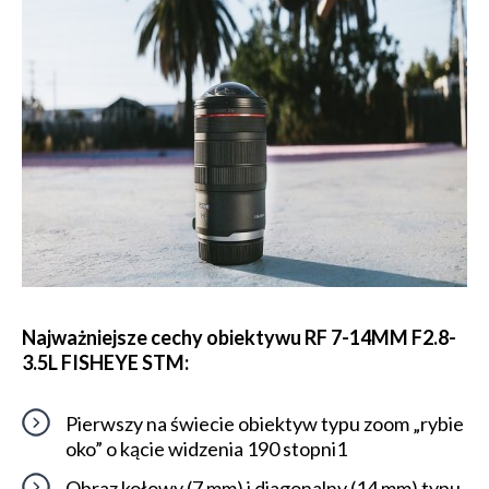
Najważniejsze cechy obiektywu RF 7-14MM F2.8-
3.5L FISHEYE STM:
Pierwszy na świecie obiektyw typu zoom „rybie
oko” o kącie widzenia 190 stopni1
Obraz kołowy (7 mm) i diagonalny (14 mm) typu