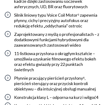
kadrze dzięki zastosowaniu soczewek
asferycznych, UD, BR oraz fluorytowych
Silnik liniowy typu Voice Coil Motor⁵ zapewnia
płynny, cichy i precyzyjny autofokus oraz
redukcję efektu „oddychania” ostrośc
Zaprojektowany z myślą o profesjonalistach – z
dodatkowymi funkcjami hybrydowymi dla
zaawansowanych zastosowań wideo
11-listkowa przysłona o okrągłym kształcie –
umożliwia uzyskanie filmowego efektu bokeh
oraz efektu gwiazdy przy 22 punktach
świetlnych
Płynnie pracujący pierścień przysłony⁶,
pierścień sterujący oraz przycisk kontroli
obiektywu – dla intuicyjnej obsługi manualnej
Konstrukcja klasy L – odporna na kurz i wilgoć4