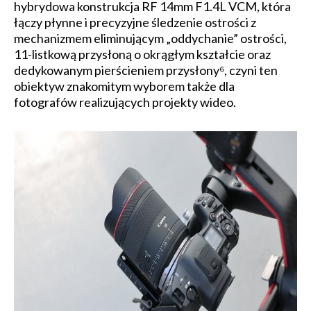
hybrydowa konstrukcja RF 14mm F1.4L VCM, która
łączy płynne i precyzyjne śledzenie ostrości z
mechanizmem eliminującym „oddychanie” ostrości,
11-listkową przysłoną o okrągłym kształcie oraz
dedykowanym pierścieniem przysłony⁶, czyni ten
obiektyw znakomitym wyborem także dla
fotografów realizujących projekty wideo.