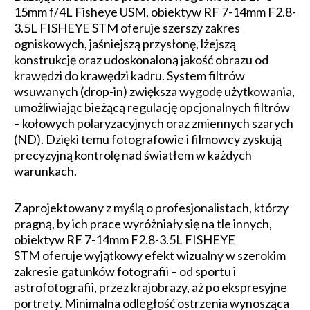
15mm f/4L Fisheye USM, obiektyw RF 7-14mm F2.8-
3.5L FISHEYE STM oferuje szerszy zakres
ogniskowych, jaśniejszą przysłonę, lżejszą
konstrukcję oraz udoskonaloną jakość obrazu od
krawędzi do krawędzi kadru. System filtrów
wsuwanych (drop-in) zwiększa wygodę użytkowania,
umożliwiając bieżącą regulację opcjonalnych filtrów
– kołowych polaryzacyjnych oraz zmiennych szarych
(ND). Dzięki temu fotografowie i filmowcy zyskują
precyzyjną kontrolę nad światłem w każdych
warunkach.
Zaprojektowany z myślą o profesjonalistach, którzy
pragną, by ich prace wyróżniały się na tle innych,
obiektyw RF 7-14mm F2.8-3.5L FISHEYE
STM oferuje wyjątkowy efekt wizualny w szerokim
zakresie gatunków fotografii – od sportu i
astrofotografii, przez krajobrazy, aż po ekspresyjne
portrety. Minimalna odległość ostrzenia wynosząca