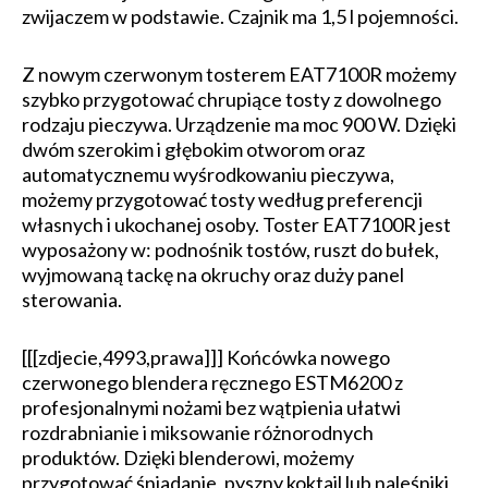
zwijaczem w podstawie. Czajnik ma 1,5 l pojemności.
Z nowym czerwonym tosterem EAT7100R możemy
szybko przygotować chrupiące tosty z dowolnego
rodzaju pieczywa. Urządzenie ma moc 900 W. Dzięki
dwóm szerokim i głębokim otworom oraz
automatycznemu wyśrodkowaniu pieczywa,
możemy przygotować tosty według preferencji
własnych i ukochanej osoby. Toster EAT7100R jest
wyposażony w: podnośnik tostów, ruszt do bułek,
wyjmowaną tackę na okruchy oraz duży panel
sterowania.
[[[zdjecie,4993,prawa]]] Końcówka nowego
czerwonego blendera ręcznego ESTM6200 z
profesjonalnymi nożami bez wątpienia ułatwi
rozdrabnianie i miksowanie różnorodnych
produktów. Dzięki blenderowi, możemy
przygotować śniadanie, pyszny koktajl lub naleśniki