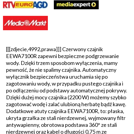
[[[zdjecie,4992,prawa]]] Czerwony czajnik
EEWA7100R zapewni bezpieczne podgrzewanie
wody. Dzięki trzem sposobom wyłączenia, mamy
pewność, że nie spalimy czajnika. Automatyczny
wyłącznik bezpieczeństwa uruchamia się po
zagotowaniu wody, w przypadku pustego czajnika i
po odłączeniu od podstawy automatycznej pokrywy.
Dzięki dużej mocy czajnika (2200 W) możemy szybko
zagotować wodę i zalać ulubioną herbatę bądź kawę.
Dodatkowe atuty czajnika EEWA7100R, to: płaska,
ukryta grzałka ze stali nierdzewnej, wyjmowany filtr
antywapienny, obrotowa podstawa 360° ze stali
nierdzewnej oraz kabel o długości 0,75 m ze