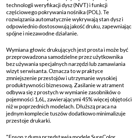
technologii weryfikacji dysz (NVT) i funkcji
częściowego pokrywania nośnika (POL). Te
rozwiązania automatycznie wykrywają stan dysz i
odpowiednio dostosowują jakość druku, zapewniając
spójne i niezawodne działanie.
Wymiana głowic drukujących jest prosta i może być
przeprowadzona samodzielne przez użytkownika
bez używania specjalnych narzędzi lub zamawiania
wizyt serwisanta. Oznacza to w praktyce
zmniejszenie przestojów i utrzymanie wysokiej
produktywności biznesową. Zasilanie w atrament
odbywa się z prostych w wymianie zasobników o
pojemności 1,6L, zawierającymi 45% więcej objętości
niż w poprzednich modelach. Dłuższą praca na
jednym komplecie tuszów dodatkowo minimalizuje
przestoje drukarki.
"Epson z dumą przedstawia modele SureColor