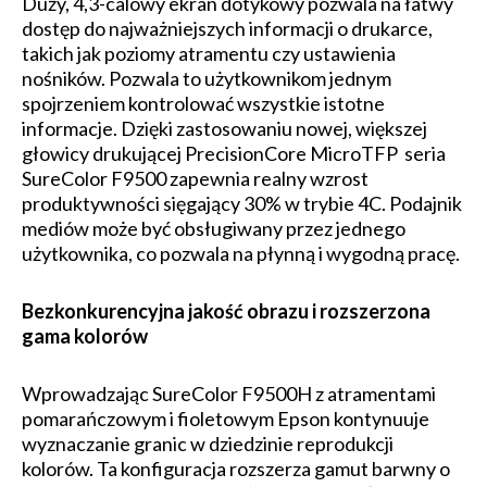
Duży, 4,3-calowy ekran dotykowy pozwala na łatwy
dostęp do najważniejszych informacji o drukarce,
takich jak poziomy atramentu czy ustawienia
nośników. Pozwala to użytkownikom jednym
spojrzeniem kontrolować wszystkie istotne
informacje. Dzięki zastosowaniu nowej, większej
głowicy drukującej PrecisionCore MicroTFP seria
SureColor F9500 zapewnia realny wzrost
produktywności sięgający 30% w trybie 4C. Podajnik
mediów może być obsługiwany przez jednego
użytkownika, co pozwala na płynną i wygodną pracę.
Bezkonkurencyjna jakość obrazu i rozszerzona
gama kolorów
Wprowadzając SureColor F9500H z atramentami
pomarańczowym i fioletowym Epson kontynuuje
wyznaczanie granic w dziedzinie reprodukcji
kolorów. Ta konfiguracja rozszerza gamut barwny o