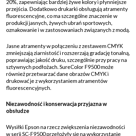
20%, zapewniając bardziej żywe kolory i płynniejsze
przejścia. Dodatkowo drukarki obsługują atramenty
fluorescencyjne, co ma szczególne znaczenie w
produkcji jasnych, żywych ubrań sportowych,
oznakowanie i w zastosowaniach związanych z modą.
Jasne atramenty w połączeniu z zestawem CMYK
zmniejszają ziarnistość i rozszerzają gradację tonalną,
poprawiając jakość druku, szczególnie przy pracy na
sztywnych podłożach. SureColor F9500 może
również przetwarzać dane obrazów CMYK i
drukować je z wykorzystaniem atramentów
fluorescencyjnych.
Niezawodność i konserwacja przyjazna w
obsłudze
Wysiłki Epson na rzecz zwiększenia niezawodności
w serii SC-F9500 przełożyły się na wykorzystanie