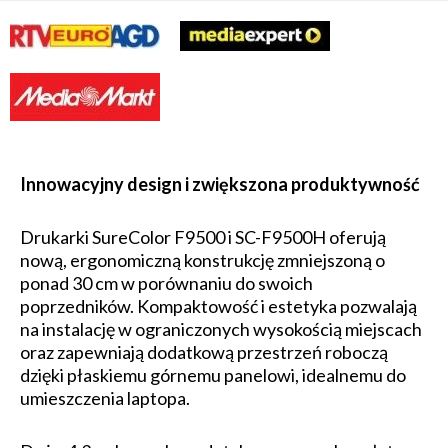
Innowacyjny design i zwiększona produktywność
Drukarki SureColor F9500 i SC-F9500H oferują
nową, ergonomiczną konstrukcję zmniejszoną o
ponad 30 cm w porównaniu do swoich
poprzedników. Kompaktowość i estetyka pozwalają
na instalację w ograniczonych wysokością miejscach
oraz zapewniają dodatkową przestrzeń roboczą
dzięki płaskiemu górnemu panelowi, idealnemu do
umieszczenia laptopa.