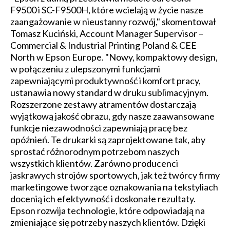
F9500 i SC-F9500H, które wcielają w życie nasze
zaangażowanie w nieustanny rozwój," skomentował
Tomasz Kuciński, Account Manager Supervisor –
Commercial & Industrial Printing Poland & CEE
North w Epson Europe. "Nowy, kompaktowy design,
w połączeniu z ulepszonymi funkcjami
zapewniającymi produktywność i komfort pracy,
ustanawia nowy standard w druku sublimacyjnym.
Rozszerzone zestawy atramentów dostarczają
wyjątkową jakość obrazu, gdy nasze zaawansowane
funkcje niezawodności zapewniają pracę bez
opóźnień. Te drukarki są zaprojektowane tak, aby
sprostać różnorodnym potrzebom naszych
wszystkich klientów. Zarówno producenci
jaskrawych strojów sportowych, jak też twórcy firmy
marketingowe tworzące oznakowania na tekstyliach
docenią ich efektywność i doskonałe rezultaty.
Epson rozwija technologie, które odpowiadają na
zmieniające się potrzeby naszych klientów. Dzięki