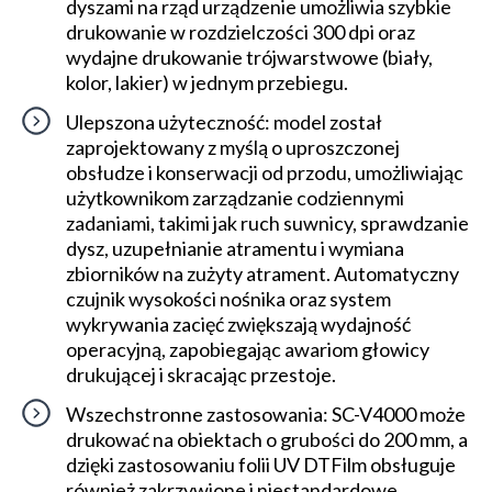
dyszami na rząd urządzenie umożliwia szybkie
drukowanie w rozdzielczości 300 dpi oraz
wydajne drukowanie trójwarstwowe (biały,
kolor, lakier) w jednym przebiegu.
Ulepszona użyteczność: model został
zaprojektowany z myślą o uproszczonej
obsłudze i konserwacji od przodu, umożliwiając
użytkownikom zarządzanie codziennymi
zadaniami, takimi jak ruch suwnicy, sprawdzanie
dysz, uzupełnianie atramentu i wymiana
zbiorników na zużyty atrament. Automatyczny
czujnik wysokości nośnika oraz system
wykrywania zacięć zwiększają wydajność
operacyjną, zapobiegając awariom głowicy
drukującej i skracając przestoje.
Wszechstronne zastosowania: SC-V4000 może
drukować na obiektach o grubości do 200 mm, a
dzięki zastosowaniu folii UV DTFilm obsługuje
również zakrzywione i niestandardowe