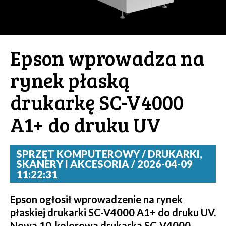
Epson wprowadza na
rynek płaską
drukarkę SC-V4000
A1+ do druku UV
SPRZĘT KOMPUTEROWY / DRUKARKI,
SKANERY I AKCESORIA / 2026-04-09
11:22:31
Epson ogłosił wprowadzenie na rynek
płaskiej drukarki SC-V4000 A1+ do druku UV.
Nowa 10-kolorowa drukarka SC-V4000