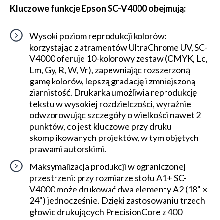
Kluczowe funkcje Epson SC-V4000 obejmują:
Wysoki poziom reprodukcji kolorów:
korzystając z atramentów UltraChrome UV, SC-
V4000 oferuje 10-kolorowy zestaw (CMYK, Lc,
Lm, Gy, R, W, Vr), zapewniając rozszerzoną
gamę kolorów, lepszą gradację i zmniejszoną
ziarnistość. Drukarka umożliwia reprodukcję
tekstu w wysokiej rozdzielczości, wyraźnie
odwzorowując szczegóły o wielkości nawet 2
punktów, co jest kluczowe przy druku
skomplikowanych projektów, w tym objętych
prawami autorskimi.
Maksymalizacja produkcji w ograniczonej
przestrzeni: przy rozmiarze stołu A1+ SC-
V4000 może drukować dwa elementy A2 (18" ×
24") jednocześnie. Dzięki zastosowaniu trzech
głowic drukujących PrecisionCore z 400