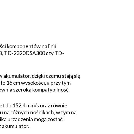
ści komponentów na linii
203, TD-2320DSA300 czy TD-
 akumulator, dzięki czemu stają się
ałe 16 cm wysokości, a przy tym
ewnia szeroką kompatybilność.
wet do 152,4 mm/s oraz równie
u na różnych nośnikach, w tym na
ika urządzenia mogą zostać
ż akumulator.