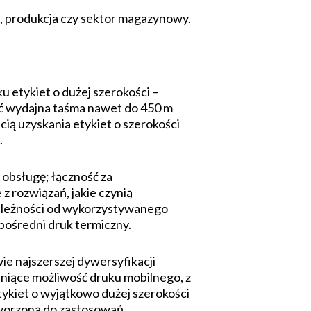
ia, produkcja czy sektor magazynowy.
etykiet o dużej szerokości –
ać wydajna taśma nawet do 450 m
ią uzyskania etykiet o szerokości
.
obsługę; łączność za
z rozwiązań, jakie czynią
zależności od wykorzystywanego
pośredni druk termiczny.
ie najszerszej dywersyfikacji
eniące możliwość druku mobilnego, z
ykiet o wyjątkowo dużej szerokości
tworzoną do zastosowań