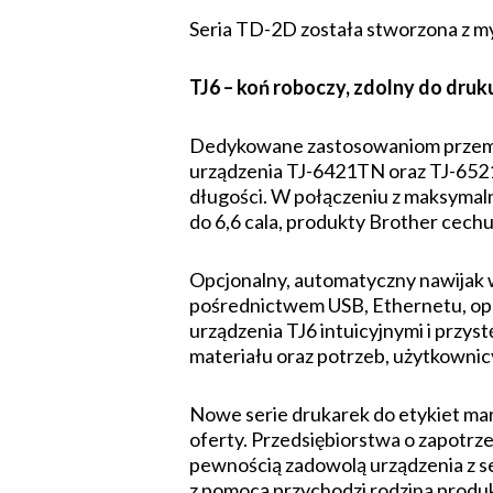
Seria TD-2D została stworzona z myś
TJ6 – koń roboczy, zdolny do dru
Dedykowane zastosowaniom przemysł
urządzenia TJ-6421TN oraz TJ-6521
długości. W połączeniu z maksymaln
do 6,6 cala, produkty Brother cechu
Opcjonalny, automatyczny nawijak 
pośrednictwem USB, Ethernetu, opcj
urządzenia TJ6 intuicyjnymi i prz
materiału oraz potrzeb, użytkowni
Nowe serie drukarek do etykiet mar
oferty. Przedsiębiorstwa o zapotrz
pewnością zadowolą urządzenia z s
z pomocą przychodzi rodzina produ