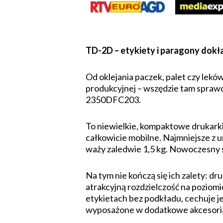
TD-2D – etykiety i paragony dokła
Od oklejania paczek, palet czy lek
produkcyjnej – wszędzie tam spraw
2350DFC203.
To niewielkie, kompaktowe drukarki,
całkowicie mobilne. Najmniejsze z u
waży zaledwie 1,5 kg. Nowoczesny 
Na tym nie kończą się ich zalety: 
atrakcyjną rozdzielczość na poziom
etykietach bez podkładu, cechuje 
wyposażone w dodatkowe akcesoria, 