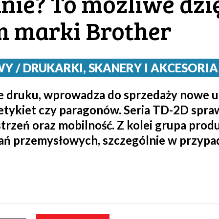
nie? To możliwe dz
 marki Brother
/ DRUKARKI, SKANERY I AKCESORIA / 
inie druku, wprowadza do sprzedaży nowe
 etykiet czy paragonów. Seria TD-2D spraw
strzeń oraz mobilność. Z kolei grupa pro
ań przemysłowych, szczególnie w przypad