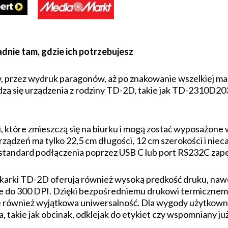
dnie tam, gdzie ich potrzebujesz
ów, przez wydruk paragonów, aż po znakowanie wszelkiej ma
dzą się urządzenia z rodziny TD-2D, takie jak TD-2310D
 które zmieszczą się na biurku i mogą zostać wyposażone w
rządzeń ma tylko 22,5 cm długości, 12 cm szerokości i niec
standard podłączenia poprzez USB C lub port RS232C zap
drukarki TD-2D oferują również wysoką prędkość druku, na
ie do 300 DPI. Dzięki bezpośredniemu drukowi termicznem
je również wyjątkowa uniwersalność. Dla wygody użytkown
takie jak obcinak, odklejak do etykiet czy wspomniany ju