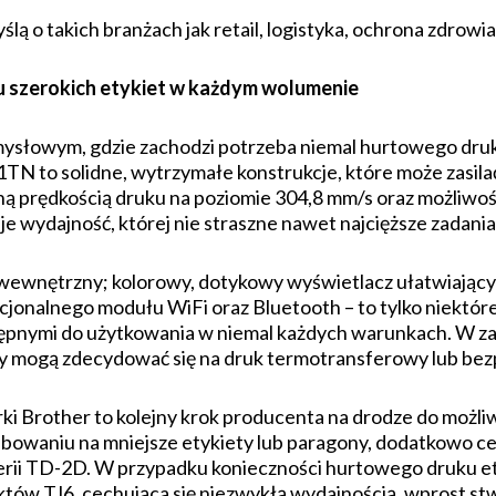
lą o takich branżach jak retail, logistyka, ochrona zdrow
ku szerokich etykiet w każdym wolumenie
owym, gdzie zachodzi potrzeba niemal hurtowego druku 
TN to solidne, wytrzymałe konstrukcje, które może zasil
ą prędkością druku na poziomie 304,8 mm/s oraz możliwośc
je wydajność, której nie straszne nawet najcięższe zadania
wewnętrzny; kolorowy, dotykowy wyświetlacz ułatwiający 
onalnego modułu WiFi oraz Bluetooth – to tylko niektóre 
ystępnymi do użytkowania w niemal każdych warunkach. W 
cy mogą zdecydować się na druk termotransferowy lub bez
ki Brother to kolejny krok producenta na drodze do możliw
ebowaniu na mniejsze etykiety lub paragony, dodatkowo c
erii TD-2D. W przypadku konieczności hurtowego druku et
któw TJ6, cechująca się niezwykłą wydajnością, wprost s