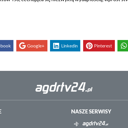
ebook
Google+
Linkedin
Pinterest
E
NASZE SERWISY