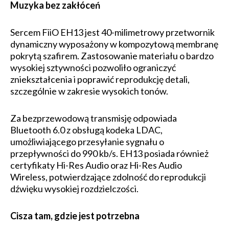
Muzyka bez zakłóceń
Sercem FiiO EH13 jest 40-milimetrowy przetwornik
dynamiczny wyposażony w kompozytową membranę
pokrytą szafirem. Zastosowanie materiału o bardzo
wysokiej sztywności pozwoliło ograniczyć
zniekształcenia i poprawić reprodukcję detali,
szczególnie w zakresie wysokich tonów.
Za bezprzewodową transmisję odpowiada
Bluetooth 6.0 z obsługą kodeka LDAC,
umożliwiającego przesyłanie sygnału o
przepływności do 990 kb/s. EH13 posiada również
certyfikaty Hi-Res Audio oraz Hi-Res Audio
Wireless, potwierdzające zdolność do reprodukcji
dźwięku wysokiej rozdzielczości.
Cisza tam, gdzie jest potrzebna