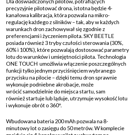
Dla doświadczonych pilotów, potrafiących
precyzyjnie pilotować drona, istotna będzie 4-
kanałowa kalibracja, która pozwala na mikro-
regulację każdego z silników – tak, aby w każdych
warunkach dron zachowywał się zgodnie z
preferencjami i życzeniem pilota. SKY BEETLE
posiada również 3 tryby czułości sterowania (30%,
60% i 100%), które pozwalają dostosować parametry
lotu do warunków i umiejętności pilota. Technologia
ONE TOUCH umożliwia włączenie poszczególnych
funkcji tylko jednym przyciśnięciem wybranego
przycisku na pilocie – dzięki temu dron sprawnie
wykonuje podniebne akrobacje, może
wrócić samodzielnie do miejsca startu, sam
również startuje lub ląduje, utrzymuje wysokość lotu
i wykonuje obrót o 360°.
Wbudowana bateria 200 mAh pozwala na 8-
minutowy lot o zasięgu do 50 metrów. W komplecie