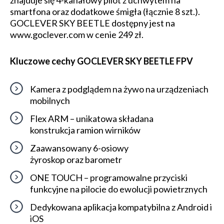
znajduje się 4-kanałowy pilot z uchwytem na
smartfona oraz dodatkowe śmigła (łącznie 8 szt.).
GOCLEVER SKY BEETLE dostępny jest na
www.goclever.com w cenie 249 zł.
Kluczowe cechy GOCLEVER SKY BEETLE FPV
Kamera z podglądem na żywo na urządzeniach
mobilnych
Flex ARM – unikatowa składana
konstrukcja ramion wirników
Zaawansowany 6-osiowy
żyroskop oraz barometr
ONE TOUCH – programowalne przyciski
funkcyjne na pilocie do ewolucji powietrznych
Dedykowana aplikacja kompatybilna z Android i
iOS