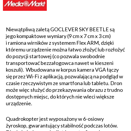
Niewątpliwą zaletą GOCLEVER SKY BEETLE są
jego kompaktowe wymiary (9 cm x 7 cm x 3 cm)
i ramiona wirników z systemem Flex ARM, dzięki
któremu urządzenie można łatwo złożyć lub rozłożyć
do pozycji startowej (co pozwala swobodnie
transportować bezzałogowca nawet w kieszeni
koszuli). Wbudowana w korpus kamera VGA łączy
się przez Wi-Fi z aplikacją, pozwalającą na podgląd w
czasie rzeczywistym ze smartfona lub tabletu. Dron
może więc służyć do przekazywania obrazu z trudno
dostępnych miejsc, do których nie wleci większe
urządzenie.
Quadrokopter jest wyposażony w 6-osiowy
żyroskop, gwarantujący stabilność podczas lotów.