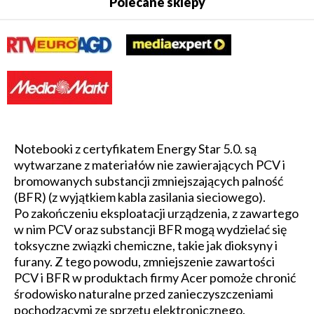
Polecane sklepy
Notebooki z certyfikatem Energy Star 5.0. są
wytwarzane z materiałów nie zawierających PCV i
bromowanych substancji zmniejszających palność
(BFR) (z wyjątkiem kabla zasilania sieciowego).
Po zakończeniu eksploatacji urządzenia, z zawartego
w nim PCV oraz substancji BFR mogą wydzielać się
toksyczne związki chemiczne, takie jak dioksyny i
furany. Z tego powodu, zmniejszenie zawartości
PCV i BFR w produktach firmy Acer pomoże chronić
środowisko naturalne przed zanieczyszczeniami
pochodzącymi ze sprzętu elektronicznego.