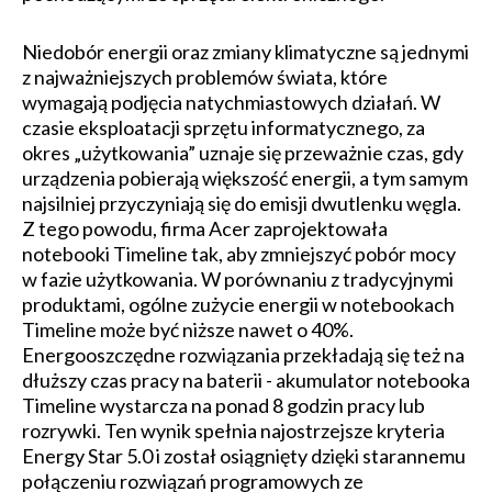
Niedobór energii oraz zmiany klimatyczne są jednymi
z najważniejszych problemów świata, które
wymagają podjęcia natychmiastowych działań. W
czasie eksploatacji sprzętu informatycznego, za
okres „użytkowania” uznaje się przeważnie czas, gdy
urządzenia pobierają większość energii, a tym samym
najsilniej przyczyniają się do emisji dwutlenku węgla.
Z tego powodu, firma Acer zaprojektowała
notebooki Timeline tak, aby zmniejszyć pobór mocy
w fazie użytkowania. W porównaniu z tradycyjnymi
produktami, ogólne zużycie energii w notebookach
Timeline może być niższe nawet o 40%.
Energooszczędne rozwiązania przekładają się też na
dłuższy czas pracy na baterii - akumulator notebooka
Timeline wystarcza na ponad 8 godzin pracy lub
rozrywki. Ten wynik spełnia najostrzejsze kryteria
Energy Star 5.0 i został osiągnięty dzięki starannemu
połączeniu rozwiązań programowych ze