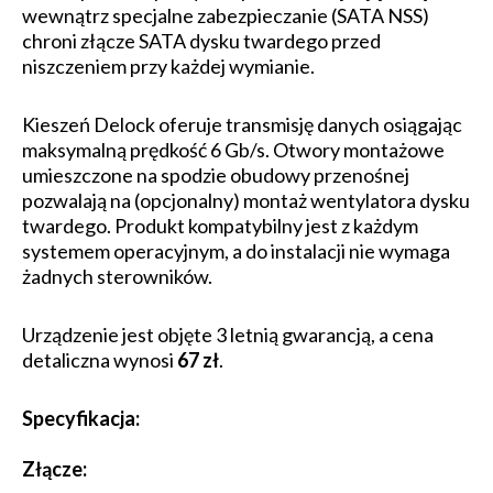
wewnątrz specjalne zabezpieczanie (SATA NSS)
chroni złącze SATA dysku twardego przed
niszczeniem przy każdej wymianie.
Kieszeń Delock oferuje transmisję danych osiągając
maksymalną prędkość 6 Gb/s. Otwory montażowe
umieszczone na spodzie obudowy przenośnej
pozwalają na (opcjonalny) montaż wentylatora dysku
twardego. Produkt kompatybilny jest z każdym
systemem operacyjnym, a do instalacji nie wymaga
żadnych sterowników.
Urządzenie jest objęte 3 letnią gwarancją, a cena
detaliczna wynosi
67 zł
.
Specyfikacja:
Złącze: