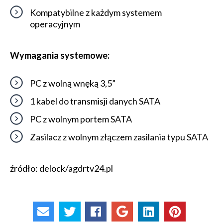
Kompatybilne z każdym systemem
operacyjnym
Wymagania systemowe:
PC z wolną wnęką 3,5”
1 kabel do transmisji danych SATA
PC z wolnym portem SATA
Zasilacz z wolnym złączem zasilania typu SATA
źródło: delock/agdrtv24.pl