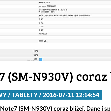
7 (SM-N930V) coraz b
/ TABLETY / 2016-07-11 12:14:54
ote7 (SM-N930V) coraz bliżej. Dane i sp