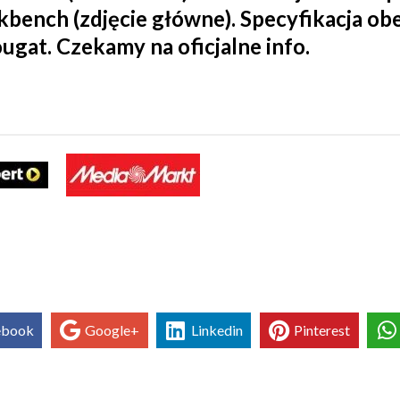
kbench (zdjęcie główne). Specyfikacja o
gat. Czekamy na oficjalne info.
ebook
Google+
Linkedin
Pinterest