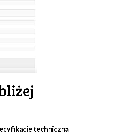
liżej
ecyfikacje techniczną